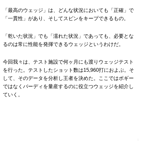
「最高のウェッジ」は、どんな状況においても「正確」で
IRONS
アイアン
「一貫性」があり、そしてスピンをキープできるもの。
WEDGES
ウェッジ
「乾いた状況」でも「濡れた状況」であっても、必要とな
PUTTERS
パター
るのは常に性能を発揮できるウェッジというわけだ。
OTHER
その他
今回我々は、テスト施設で何ヶ月にも渡りウェッジテスト
Editor’s Picks
編集部のおすすめ
を行った。テストしたショット数は15,960打におよぶ。そ
Our Team
私たちのチーム
して、そのデータを分析し王者を決めた。ここではボギー
ではなくバーディを量産するのに役立つウェッジを紹介し
Our Mission
私たちの使命
ていく。
ABOUT US
MyGolfSpyJapanとは？