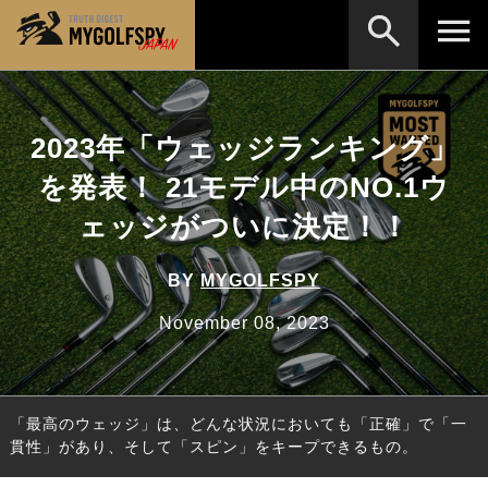
MOST WANTED
テストランキング
2023年「ウェッジランキング」
検索
NEW RELEASES
新製品情報
を発表！ 21モデル中のNO.1ウ
HOW TO
ゴルフ上達・実践テクニック
※メーカー名やクラブ名など、検索したい事柄を入
ェッジがついに決定！！
力してください。
LAB
テスト・データ検証
BY
MYGOLFSPY
Golf News
ゴルフニュース
November 08, 2023
REVIEWS
製品レビュー
DRIVERS
ドライバー
「最高のウェッジ」は、どんな状況においても「正確」で「一
FAIRWAY WOODS
フェアウェイウッド
貫性」があり、そして「スピン」をキープできるもの。
HYBRIDS
ハイブリッド