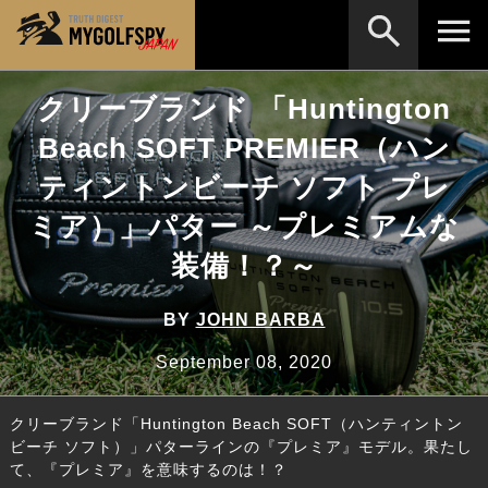
クリーブランド 「Huntington
MOST WANTED
テストランキング
Beach SOFT PREMIER（ハン
検索
NEW RELEASES
新製品情報
ティントンビーチ ソフト プレ
HOW TO
ゴルフ上達・実践テクニック
※メーカー名やクラブ名など、検索したい事柄を入
ミア）」パター ～プレミアムな
力してください。
LAB
テスト・データ検証
装備！？～
Golf News
ゴルフニュース
BY
JOHN BARBA
REVIEWS
製品レビュー
September 08, 2020
DRIVERS
ドライバー
クリーブランド「Huntington Beach SOFT（ハンティントン
FAIRWAY WOODS
フェアウェイウッド
ビーチ ソフト）」パターラインの『プレミア』モデル。果たし
て、『プレミア』を意味するのは！？
HYBRIDS
ハイブリッド