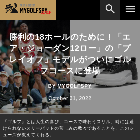
MOST WANTED
テストランキング
勝利の18ホールのために！「エ
検索
NEW RELEASES
ア・ジョーダン12ロー」の「プ
新製品情報
レイオフ」モデルがついにゴル
HOW TO
ゴルフ上達・実践テクニック
※メーカー名やクラブ名など、検索したい事柄を入
力してください。
フコースに登場
LAB
テスト・データ検証
Golf News
ゴルフニュース
BY
MYGOLFSPY
REVIEWS
October 31, 2022
製品レビュー
DRIVERS
ドライバー
『ゴルフ』とは人生の喜び、コースで味わうスリル、時には避
FAIRWAY WOODS
フェアウェイウッド
けられないスリーパットの苦しみの数々であることを、このシ
ューズが教えてくれる。
HYBRIDS
ハイブリッド