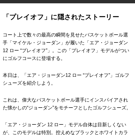
IRONS
アイアン
「プレイオフ」に隠されたストーリー
WEDGES
ウェッジ
コート上で数々の最高の瞬間を見せたバスケットボール選
PUTTERS
パター
手「マイケル・ジョーダン」が履いた「エア・ジョーダン
OTHER
その他
12 ロー “プレイオフ”」。この「プレイオフ」モデルがつい
にゴルフコースに登場する。
Editor’s Picks
編集部のおすすめ
Our Team
私たちのチーム
本日は、「エア・ジョーダン12 ロー “プレイオフ”」ゴルフ
シューズを紹介しよう。
Our Mission
私たちの使命
ABOUT US
MyGolfSpyJapanとは？
これは、偉大なバスケットボール選手にインスパイアされ
た懐かしの“ジョーダン”をモチーフとしたゴルフシューズ。
「エア・ジョーダン 12 ロー」モデル自体は目新しくない
が、このモデルは特別。控えめなブラックとホワイトカラ