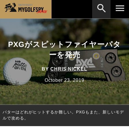
MOST WANTED
テストランキング
検索
NEW RELEASES
PXGがスピットファイヤーパタ
新製品情報
ーを発売
HOW TO
ゴルフ上達・実践テクニック
※メーカー名やクラブ名など、検索したい事柄を入
力してください。
LAB
テスト・データ検証
BY
CHRIS NICKEL
Golf News
ゴルフニュース
October 23, 2019
REVIEWS
製品レビュー
DRIVERS
ドライバー
パターはどれがヒットするか難しい。PXGもまた、新しいモデ
FAIRWAY WOODS
フェアウェイウッド
ルで攻める。
HYBRIDS
ハイブリッド