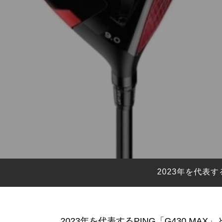
HYBRIDS
ハイブリッド
IRONS
アイアン
WEDGES
ウェッジ
PUTTERS
パター
OTHER
その他
Editor’s Picks
編集部のおすすめ
Our Team
私たちのチーム
Our Mission
私たちの使命
2023年を代表す
ABOUT US
MyGolfSpyJapanとは？
2023年を代表するPING「G430 M