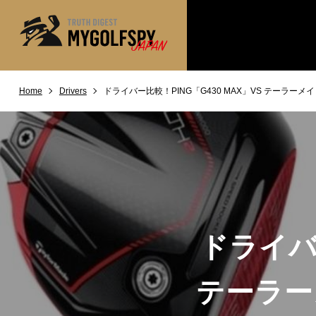
Home
Drivers
ドライバー比較！PING「G430 MAX」VS テーラ
MOST WANTED
テストランキング
NEW RELEASES
新製品情報
※メーカー
HOW TO
ゴルフ上達・実践テクニック
LAB
テスト・データ検証
Golf News
ゴルフニュース
ドライバー
REVIEWS
製品レビュー
DRIVERS
ドライバー
テーラー
FAIRWAY WOODS
フェアウェイウッド