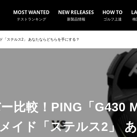
MOST WANTED
NEW RELEASES
HOW TO
L
テストランキング
新製品情報
ゴルフ上達
検
ーメイド「ステルス2」 あなたならどちらを手にする？
名やクラブ名など、検索したい事柄を入力してください。
比較！PING「G430 
メイド「ステルス2」 