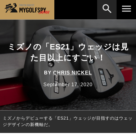
MOST WANTED
テストランキング
検索
NEW RELEASES
ミズノの「ES21」ウェッジは見
新製品情報
た目以上にすごい！
HOW TO
ゴルフ上達・実践テクニック
※メーカー名やクラブ名など、検索したい事柄を入
力してください。
LAB
テスト・データ検証
BY
CHRIS NICKEL
Golf News
ゴルフニュース
September 17, 2020
REVIEWS
製品レビュー
DRIVERS
ドライバー
ミズノからデビューする「ES21」ウェッジが目指すのはウェッ
FAIRWAY WOODS
フェアウェイウッド
ジデザインの新機軸だ。
HYBRIDS
ハイブリッド