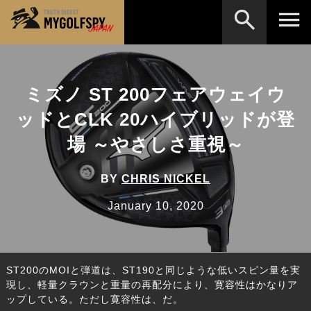
MOST WANTED
テストランキング
ミズノ ST 200フェアウェイウ
検索
NEW RELEASES
新製品情報
ッドとCLK 20ハイブリッドが登
HOW TO
ゴルフ上達・実践テクニック
※メーカー名やクラブ名など、検索したい事柄を入
場 ～やさしさ重視～
力してください。
LAB
テスト・データ検証
BY
CHRIS NICKEL
Golf News
ゴルフニュース
January 10, 2020
REVIEWS
製品レビュー
DRIVERS
ドライバー
ST200のMOIと弾道は、ST190と同じような低いスピン量を実
FAIRWAY WOODS
フェアウェイウッド
現し、軽量クラウンと重量の再配分により、寛容性はかなりア
ップしている。ただし寛容性は、だ。
HYBRIDS
ハイブリッド