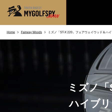
Home
Fairway Woods
ミズノ「ST-X 220」フェアウェイウッド＆
MOST WANTED
テストランキング
NEW RELEASES
新製品情報
※メーカー
HOW TO
ゴルフ上達・実践テクニック
LAB
テスト・データ検証
Golf News
ゴルフニュース
ミズノ「S
REVIEWS
製品レビュー
DRIVERS
ドライバー
ハイブリ
FAIRWAY WOODS
フェアウェイウッド