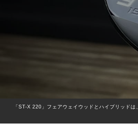
HYBRIDS
ハイブリッド
IRONS
アイアン
WEDGES
ウェッジ
PUTTERS
パター
OTHER
その他
Editor’s Picks
編集部のおすすめ
Our Team
私たちのチーム
Our Mission
私たちの使命
「ST-X 220」フェアウェイウッドとハイブリッ
ABOUT US
MyGolfSpyJapanとは？