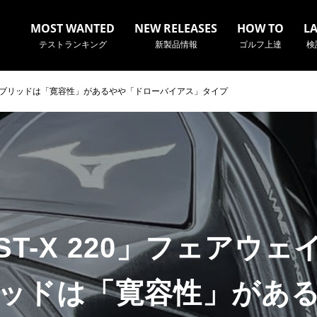
MOST WANTED
NEW RELEASES
HOW TO
L
テストランキング
新製品情報
ゴルフ上達
検
ハイブリッドは「寛容性」があるやや「ドローバイアス」タイプ
名やクラブ名など、検索したい事柄を入力してください。
T-X 220」フェアウ
ッドは「寛容性」があ