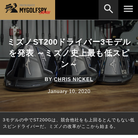
MOST WANTED
テストランキング
ミズノST200ドライバー3モデル
検索
NEW RELEASES
新製品情報
を発表 ～ミズノ史上最も低スピ
HOW TO
ゴルフ上達・実践テクニック
※メーカー名やクラブ名など、検索したい事柄を入
ン～
力してください。
LAB
テスト・データ検証
BY
CHRIS NICKEL
Golf News
ゴルフニュース
January 10, 2020
REVIEWS
製品レビュー
DRIVERS
ドライバー
3モデルの中でST200Gは、競合他社をも上回るとんでもない低
FAIRWAY WOODS
フェアウェイウッド
スピンドライバーだ。ミズノの改革がここから始まる。
HYBRIDS
ハイブリッド