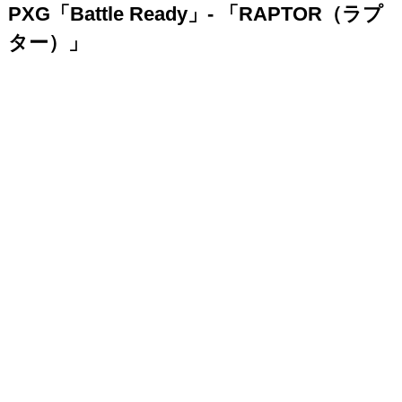
PXG「Battle Ready」- 「RAPTOR（ラプ
ター）」