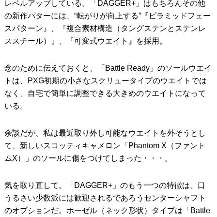
レベルアップしている。「DAGGER+」はもちろんその他
の新作パターには、“転がりが向上する”『ピラミッドフェー
スパターン』、『複合素材構造（タングステンとステンレ
ススチール）』、『可変式ウエイト』を採用。
念のために伝えておくと、「Battle Ready」のソールウエイ
トは、PXG初期の小さなスクリュータイプのウエイトでは
なく、自宅で簡単に調整できる大きめのウエイトになって
いる。
余談だが、私は最近取り外し可能なウエイトを外そうとし
て、新しいスコッティキャメロン「Phantom X（ファント
ムX）」のソールに傷をつけてしまった・・・。
気を取り直して。「DAGGER+」のもう一つの特徴は、口
うるさい少数派には歓迎されるであろうセンターシャフト
のオプションだ。ホーゼル（ネック形状）タイプは「Battle