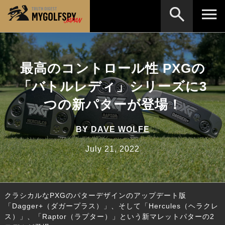
MOST WANTED
テストランキング
最高のコントロール性 PXGの
検索
NEW RELEASES
新製品情報
「バトルレディ」シリーズに3
HOW TO
ゴルフ上達・実践テクニック
※メーカー名やクラブ名など、検索したい事柄を入
つの新パターが登場！
力してください。
LAB
テスト・データ検証
BY
DAVE WOLFE
Golf News
ゴルフニュース
July 21, 2022
REVIEWS
製品レビュー
DRIVERS
ドライバー
クラシカルなPXGのパターデザインのアップデート版
FAIRWAY WOODS
フェアウェイウッド
「Dagger+（ダガープラス）」、そして「Hercules（ヘラクレ
ス）」、「Raptor（ラプター）」という新マレットパターの2
HYBRIDS
ハイブリッド