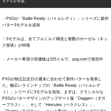
モデルが登場。
IRONS
アイアン
・PXGが「Battle Ready（バトルレディ）」シリーズに新作
WEDGES
ウェッジ
パター3モデルを追加
PUTTERS
パター
・3モデルは、全てフルミルド構造と複数のホーゼル（ネッ
OTHER
その他
ク形状）が特徴
Editor’s Picks
編集部のおすすめ
・メーカー希望小売価格は325ドルで、pxg.comで発売中
Our Team
私たちのチーム
Our Mission
私たちの使命
PXGが独立記念日の週末に合わせて新作パターを発表し
ABOUT US
MyGolfSpyJapanとは？
た。幅広いラインナップの「Battle Ready（バトルレデ
ィ）」シリーズに3モデルを追加。まずは、クラシカルな
PXGのパターデザインのアップデート版「Dagger+（ダガ
ープラス）」、そして「Hercules（ヘラクレス）」、