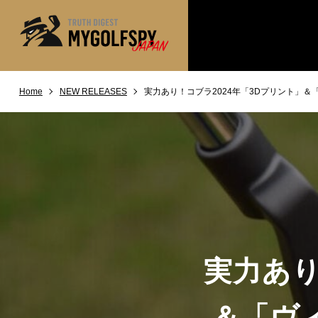
Home
NEW RELEASES
実力あり！コブラ2024年「3Dプリント」
MOST WANTED
テストランキング
NEW RELEASES
新製品情報
※メーカー
HOW TO
ゴルフ上達・実践テクニック
LAB
テスト・データ検証
Golf News
ゴルフニュース
REVIEWS
製品レビュー
実力あり
DRIVERS
ドライバー
FAIRWAY WOODS
＆「ヴ
フェアウェイウッド