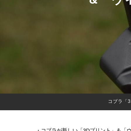
HYBRIDS
ハイブリッド
IRONS
アイアン
WEDGES
ウェッジ
PUTTERS
パター
OTHER
その他
Editor’s Picks
編集部のおすすめ
Our Team
私たちのチーム
Our Mission
私たちの使命
コブラ「
ABOUT US
MyGolfSpyJapanとは？
・コブラが新しい「3Dプリント」＆「