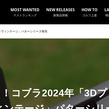
MOST WANTED
NEW RELEASES
HOW TO
L
テストランキング
新製品情報
ゴルフ上達
検
＆「ヴィンテージ」パターシリーズ発売
名やクラブ名など、検索したい事柄を入力してください。
！コブラ2024年「3D
ィンテージ」パターシリ