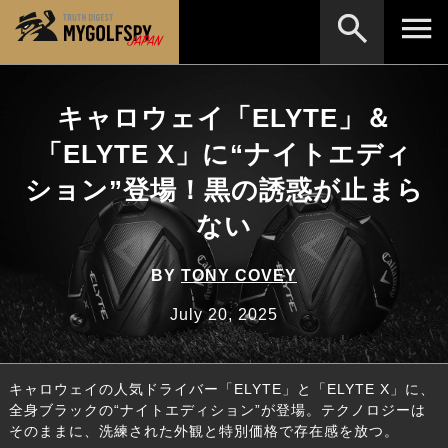
MOST WANTED
テストランキング
キャロウェイ「ELYTE」＆
検索
NEW RELEASES
「ELYTE X」に“ナイトエディ
新製品情報
ション”登場！黒の誘惑が止まら
HOW TO
ゴルフ上達・実践テクニック
※メーカー名やクラブ名など、検索したい事柄を入
力してください。
ない
LAB
テスト・データ検証
Golf News
ゴルフニュース
BY
TONY COVEY
REVIEWS
July 20, 2025
製品レビュー
DRIVERS
ドライバー
キャロウェイの人気ドライバー「ELYTE」と「ELYTE X」に、
FAIRWAY WOODS
フェアウェイウッド
全身ブラックの“ナイトエディション”が登場。テクノロジーは
そのままに、洗練された外観と特別価格で存在感を放つ。
HYBRIDS
ハイブリッド