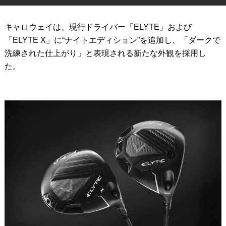
IRONS
アイアン
キャロウェイは、現行ドライバー「ELYTE」および
WEDGES
ウェッジ
「ELYTE X」に“ナイトエディション”を追加し、「ダークで
洗練された仕上がり」と表現される新たな外観を採用し
PUTTERS
パター
た。
OTHER
その他
Editor’s Picks
編集部のおすすめ
Our Team
私たちのチーム
Our Mission
私たちの使命
ABOUT US
MyGolfSpyJapanとは？