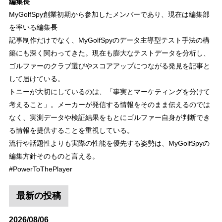
編集長
MyGolfSpy創業初期から参加したメンバーであり、現在は編集部
を率いる編集長
記事制作だけでなく、MyGolfSpyのデータ主導型テスト手法の構
築にも深く関わってきた。現在も膨大なテストデータを分析し、
ゴルファーのクラブ選びやスコアアップにつながる発見を記事と
して届けている。
トニーが大切にしているのは、「事実とマーケティングを分けて
考えること」。メーカーが発信する情報をそのまま伝えるのでは
なく、実測データや検証結果をもとにゴルファー自身が判断でき
る情報を提供することを重視している。
流行や話題性よりも実際の性能を優先する姿勢は、MyGolfSpyの
編集方針そのものと言える。
#PowerToThePlayer
最新の投稿
2026/08/06