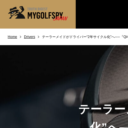
Home
Drivers
テーラーメイドがドライバー“2年サイクル化”へ──『Q
MOST WANTED
テストランキング
NEW RELEASES
新製品情報
※メーカー
HOW TO
ゴルフ上達・実践テクニック
LAB
テスト・データ検証
Golf News
ゴルフニュース
REVIEWS
製品レビュー
テーラー
DRIVERS
ドライバー
FAIRWAY WOODS
化”へ
フェアウェイウッド