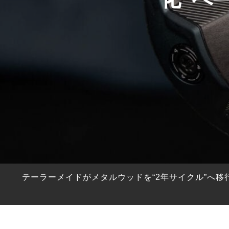
HYBRIDS
ハイブリッド
IRONS
アイアン
WEDGES
ウェッジ
PUTTERS
パター
OTHER
その他
Editor’s Picks
編集部のおすすめ
Our Team
私たちのチーム
Our Mission
私たちの使命
テーラーメイドがメタルウッドを“2年サイクル”へ移
ABOUT US
MyGolfSpyJapanとは？