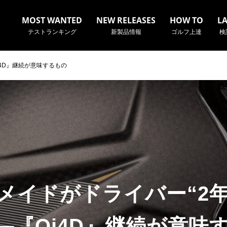
MOST WANTED
NEW RELEASES
HOW TO
L
テストランキング
新製品情報
ゴルフ上達
検
i4D』継続が意味するもの
名やクラブ名など、検索したい事柄を入力してください。
メイドがドライバー“2
──『Qi4D』継続が意味