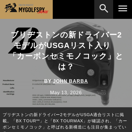
MOST WANTED
テストランキング
ブリヂストンの新ドライバー2
検索
NEW RELEASES
モデルがUSGAリスト入り
新製品情報
「カーボンセミモノコック」と
HOW TO
ゴルフ上達・実践テクニック
※メーカー名やクラブ名など、検索したい事柄を入
力してください。
は？
LAB
テスト・データ検証
Golf News
ゴルフニュース
BY
JOHN BARBA
REVIEWS
May 13, 2026
製品レビュー
DRIVERS
ドライバー
ブリヂストンの新ドライバー2モデルがUSGA適合リストに掲
FAIRWAY WOODS
フェアウェイウッド
載。「BX TOUR**」と「BX TOURMAX」が確認され、「カー
ボンセミモノコック」と呼ばれる新構造にも注目が集まってい
HYBRIDS
ハイブリッド