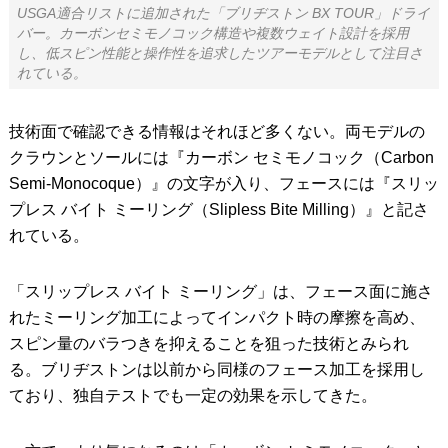
USGA適合リストに追加された「ブリヂストン BX TOUR」ドライ
バー。カーボンセミモノコック構造や複数ウェイト設計を採用
し、低スピン性能と操作性を追求したツアーモデルとして注目さ
れている。
技術面で確認できる情報はそれほど多くない。両モデルの
クラウンとソールには『カーボン セミモノコック（Carbon
Semi-Monocoque）』の文字が入り、フェースには『スリッ
プレス バイト ミーリング（Slipless Bite Milling）』と記さ
れている。
「スリップレス バイト ミーリング」は、フェース面に施さ
れたミーリング加工によってインパクト時の摩擦を高め、
スピン量のバラつきを抑えることを狙った技術とみられ
る。ブリヂストンは以前から同様のフェース加工を採用し
ており、独自テストでも一定の効果を示してきた。