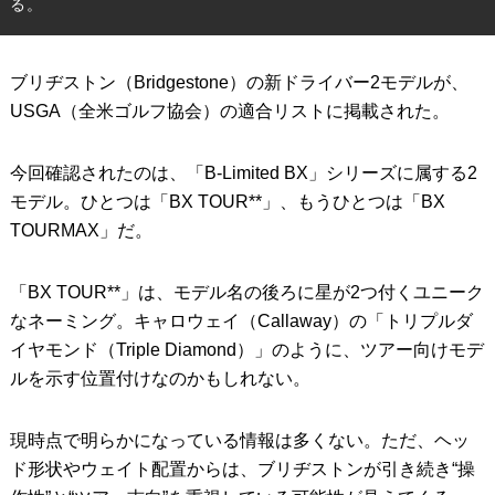
る。
IRONS
アイアン
ブリヂストン（Bridgestone）の新ドライバー2モデルが、
WEDGES
ウェッジ
USGA（全米ゴルフ協会）の適合リストに掲載された。
PUTTERS
パター
今回確認されたのは、「B-Limited BX」シリーズに属する2
OTHER
その他
モデル。ひとつは「BX TOUR**」、もうひとつは「BX
Editor’s Picks
編集部のおすすめ
TOURMAX」だ。
Our Team
私たちのチーム
「BX TOUR**」は、モデル名の後ろに星が2つ付くユニーク
Our Mission
私たちの使命
なネーミング。キャロウェイ（Callaway）の「トリプルダ
イヤモンド（Triple Diamond）」のように、ツアー向けモデ
ABOUT US
MyGolfSpyJapanとは？
ルを示す位置付けなのかもしれない。
現時点で明らかになっている情報は多くない。ただ、ヘッ
ド形状やウェイト配置からは、ブリヂストンが引き続き“操