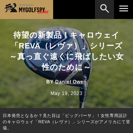
MOST WANTED
テストランキング
待望の新製品！キャロウェイ
検索
NEW RELEASES
「REVA（レヴァ）」シリーズ
新製品情報
～真っ直ぐ遠くに飛ばしたい女
HOW TO
ゴルフ上達・実践テクニック
※メーカー名やクラブ名など、検索したい事柄を入
力してください。
性のために～
LAB
テスト・データ検証
Golf News
ゴルフニュース
BY
Daniel Owen
REVIEWS
May 19, 2023
製品レビュー
DRIVERS
ドライバー
日本発売となるか？見た目は「ビッグバーサ」！女性専用設計
FAIRWAY WOODS
フェアウェイウッド
のキャロウェイ「REVA（レヴァ）」シリーズがアメリカにて登
場。
HYBRIDS
ハイブリッド