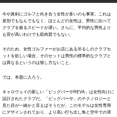
IRONS
アイアン
今や真剣にゴルフと向き合う女性が多いのも事実。これは
WEDGES
ウェッジ
差別でもなんでもなく、ほとんどの女性は、男性に比べて
クラブを振るスピードが遅い。さらに、平均的な男性より
PUTTERS
パター
も背が高いわけでも筋肉質でもない。
OTHER
その他
そのため、女性ゴルファーがお店にある吊るしのクラブセ
Editor’s Picks
編集部のおすすめ
ットを欲しい場合、そのセットは男性の標準的なクラブと
は異なるというのは致し方ないこと。
Our Team
私たちのチーム
Our Mission
私たちの使命
では、本題に入ろう。
ABOUT US
MyGolfSpyJapanとは？
キャロウェイの新しい「ビッグバーサREVA」は女性向けに
設計されたクラブだ。「ビッグバーサ」のテクノロジーと
見た目が一緒かと言えばそうだが、このモデルは女性専用
にデザインされており、より高い打ち出し角と空中での滞