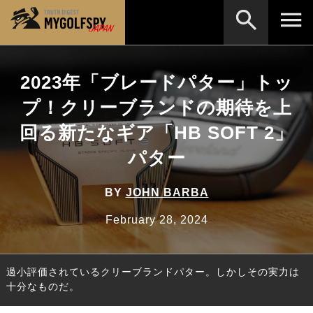
MOST WANTED
テストランキング
2023年「ブレードパター」トッ
検索
NEW RELEASES
プ！クリーブランドの期待を上
新製品情報
回る新たなギア「HB SOFT 2」
HOW TO
ゴルフ上達・実践テクニック
※メーカー名やクラブ名など、検索したい事柄を入
力してください。
パター
LAB
テスト・データ検証
Golf News
ゴルフニュース
BY
JOHN BARBA
REVIEWS
February 28, 2024
製品レビュー
DRIVERS
ドライバー
過小評価されているクリーブランドパター。しかしその実力は
FAIRWAY WOODS
フェアウェイウッド
十分なものだ。
HYBRIDS
ハイブリッド