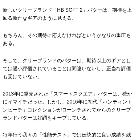
新しいクリーブランド「HB SOFT 2」パターは、期待を上
IRONS
アイアン
回る新たなギアのように見える。
WEDGES
ウェッジ
もちろん、その期待に応えなければというかなりの重圧も
PUTTERS
パター
ある。
OTHER
その他
そして、クリーブランドのパターは、期待以上のギアとし
Editor’s Picks
編集部のおすすめ
ては過小評価されていることは間違いないし、正当な評価
Our Team
私たちのチーム
も受けていない。
Our Mission
私たちの使命
2013年に発売された「スマートスクエア」パターは、確か
ABOUT US
にイマイチだった。しかし、2016年に初代「ハンティント
MyGolfSpyJapanとは？
ンビーチ」コレクションがローンチされてからのクリーブ
ランドパターは好調をキープしている。
毎年行う我々の「性能テスト」では伝統的に良い成績を残