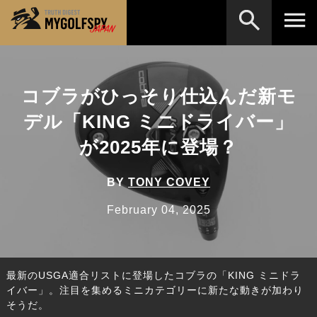
MOST WANTED
テストランキング
コブラがひっそり仕込んだ新モ
検索
NEW RELEASES
新製品情報
デル「KING ミニドライバー」
HOW TO
ゴルフ上達・実践テクニック
※メーカー名やクラブ名など、検索したい事柄を入
が2025年に登場？
力してください。
LAB
テスト・データ検証
BY
TONY COVEY
Golf News
ゴルフニュース
February 04, 2025
REVIEWS
製品レビュー
DRIVERS
ドライバー
最新のUSGA適合リストに登場したコブラの「KING ミニドラ
FAIRWAY WOODS
フェアウェイウッド
イバー」。注目を集めるミニカテゴリーに新たな動きが加わり
そうだ。
HYBRIDS
ハイブリッド