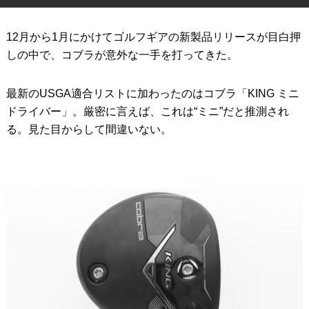
IRONS
アイアン
12月から1月にかけてゴルフギアの新製品リリースが目白押
WEDGES
ウェッジ
しの中で、コブラが意外な一手を打ってきた。
PUTTERS
パター
最新のUSGA適合リストに加わったのはコブラ「KING ミニ
OTHER
ドライバー」。厳密に言えば、これは“ミニ”だと推測され
その他
る。見た目からして間違いない。
Editor’s Picks
編集部のおすすめ
Our Team
私たちのチーム
Our Mission
私たちの使命
ABOUT US
MyGolfSpyJapanとは？