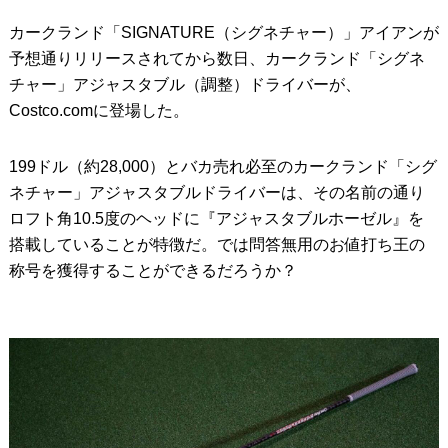
カークランド「SIGNATURE（シグネチャー）」アイアンが
IRONS
アイアン
予想通りリリースされてから数日、カークランド「シグネ
WEDGES
ウェッジ
チャー」アジャスタブル（調整）ドライバーが、
Costco.comに登場した。
PUTTERS
パター
OTHER
その他
199ドル（約28,000）とバカ売れ必至のカークランド「シグ
ネチャー」アジャスタブルドライバーは、その名前の通り
Editor’s Picks
編集部のおすすめ
ロフト角10.5度のヘッドに『アジャスタブルホーゼル』を
Our Team
搭載していることが特徴だ。では問答無用のお値打ち王の
私たちのチーム
称号を獲得することができるだろうか？
Our Mission
私たちの使命
ABOUT US
MyGolfSpyJapanとは？