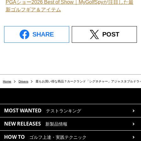
PGAショー2026 Best of Show｜MyGolfSpyが注目した最
新ゴルフギア＆アイテム
SHARE
POST
Home
Drivers
最もお買い得な商品？カークランド「シグネチャー」アジャスタブルドラ
MOST WANTED
テストランキング
NEW RELEASES
新製品情報
HOW TO
ゴルフ上達・実践テクニック