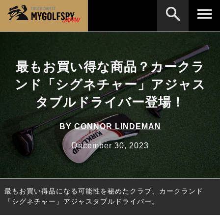
MOST WANTED
テストランキング
最もお買い得な商品？カークラ
検索
NEW RELEASES
新製品情報
ンド「シグネチャー」アジャス
HOW TO
ゴルフ上達・実践テクニック
※メーカー名やクラブ名など、検索したい事柄を入
タブルドライバー登場！
力してください。
LAB
テスト・データ検証
BY
CONNOR LINDEMAN
Golf News
ゴルフニュース
December 30, 2023
REVIEWS
製品レビュー
DRIVERS
ドライバー
最もお買い得品になる可能性を秘めたクラブ、カークランド
FAIRWAY WOODS
フェアウェイウッド
「シグネチャー」アジャスタブルドライバー。
HYBRIDS
ハイブリッド