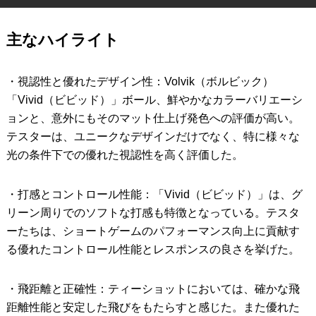
IRONS
アイアン
主なハイライト
WEDGES
ウェッジ
・視認性と優れたデザイン性：Volvik（ボルビック）
PUTTERS
パター
「Vivid（ビビッド）」ボール、鮮やかなカラーバリエーシ
OTHER
その他
ョンと、意外にもそのマット仕上げ発色への評価が高い。
テスターは、ユニークなデザインだけでなく、特に様々な
Editor’s Picks
編集部のおすすめ
光の条件下での優れた視認性を高く評価した。
Our Team
私たちのチーム
・打感とコントロール性能：「Vivid（ビビッド）」は、グ
Our Mission
私たちの使命
リーン周りでのソフトな打感も特徴となっている。テスタ
ABOUT US
ーたちは、ショートゲームのパフォーマンス向上に貢献す
MyGolfSpyJapanとは？
る優れたコントロール性能とレスポンスの良さを挙げた。
・飛距離と正確性：ティーショットにおいては、確かな飛
距離性能と安定した飛びをもたらすと感じた。また優れた