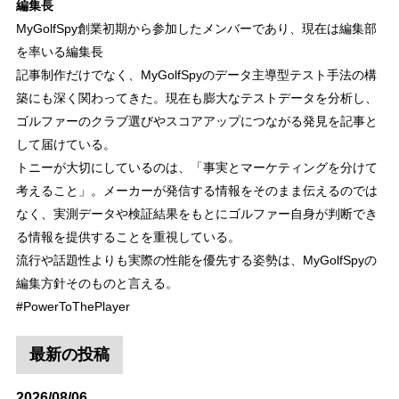
編集長
MyGolfSpy創業初期から参加したメンバーであり、現在は編集部
を率いる編集長
記事制作だけでなく、MyGolfSpyのデータ主導型テスト手法の構
築にも深く関わってきた。現在も膨大なテストデータを分析し、
ゴルファーのクラブ選びやスコアアップにつながる発見を記事と
して届けている。
トニーが大切にしているのは、「事実とマーケティングを分けて
考えること」。メーカーが発信する情報をそのまま伝えるのでは
なく、実測データや検証結果をもとにゴルファー自身が判断でき
る情報を提供することを重視している。
流行や話題性よりも実際の性能を優先する姿勢は、MyGolfSpyの
編集方針そのものと言える。
#PowerToThePlayer
最新の投稿
2026/08/06