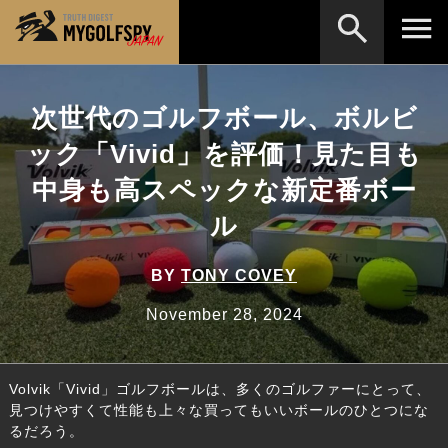
MOST WANTED
テストランキング
次世代のゴルフボール、ボルビ
検索
NEW RELEASES
ック「Vivid」を評価！見た目も
新製品情報
中身も高スペックな新定番ボー
HOW TO
ゴルフ上達・実践テクニック
※メーカー名やクラブ名など、検索したい事柄を入
力してください。
ル
LAB
テスト・データ検証
Golf News
ゴルフニュース
BY
TONY COVEY
REVIEWS
November 28, 2024
製品レビュー
DRIVERS
ドライバー
Volvik「Vivid」ゴルフボールは、多くのゴルファーにとって、
FAIRWAY WOODS
フェアウェイウッド
見つけやすくて性能も上々な買ってもいいボールのひとつにな
るだろう。
HYBRIDS
ハイブリッド