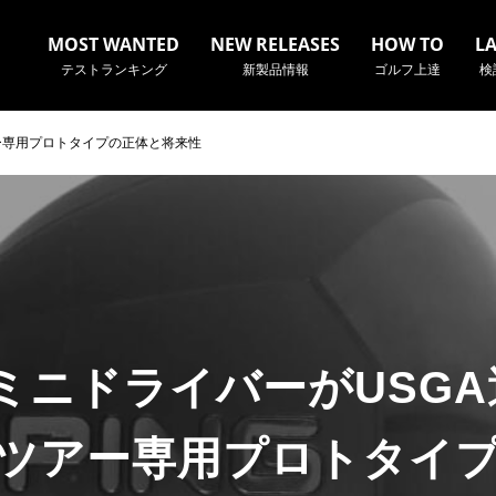
MOST WANTED
NEW RELEASES
HOW TO
L
テストランキング
新製品情報
ゴルフ上達
検
アー専用プロトタイプの正体と将来性
名やクラブ名など、検索したい事柄を入力してください。
のミニドライバーがUSG
ツアー専用プロトタイ