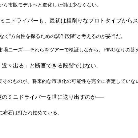
から市販モデルへと進化した例は少なくない。
ラのミニドライバーも、最初は粗削りなプロトタイプから
ではなく“方向性を探るための試作段階”と考えるのが妥当だ。
場ニーズ──それらをツアーで検証しながら、PINGなりの答
は「近々出る」と断言できる段階ではない。
事実そのものが、将来的な市販化の可能性を完全に否定していな
度のミニドライバーを世に送り出すのか──
に布石は打たれ始めている。