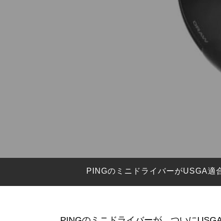
HYBRIDS
ハイブリッド
IRONS
アイアン
WEDGES
ウェッジ
PUTTERS
パター
OTHER
その他
Editor’s Picks
編集部のおすすめ
Our Team
私たちのチーム
Our Mission
私たちの使命
PINGのミニドライバーがUSG
ABOUT US
MyGolfSpyJapanとは？
PINGのミニドライバーが、ついにUS