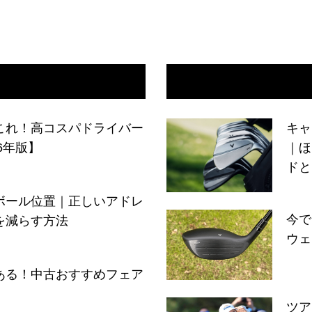
これ！高コスパドライバー
キャ
6年版】
｜ほ
ドと
ボール位置｜正しいアドレ
今で
を減らす方法
ウェ
ある！中古おすすめフェア
ツア