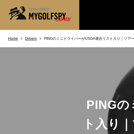
Home
Drivers
PINGのミニドライバーがUSGA適合リスト入り｜ツ
MOST WANTED
テストランキング
NEW RELEASES
新製品情報
※メーカー
HOW TO
ゴルフ上達・実践テクニック
LAB
テスト・データ検証
Golf News
ゴルフニュース
PING
REVIEWS
製品レビュー
DRIVERS
ドライバー
ト入り｜
FAIRWAY WOODS
フェアウェイウッド