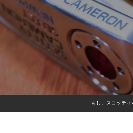
HYBRIDS
ハイブリッド
IRONS
アイアン
WEDGES
ウェッジ
PUTTERS
パター
OTHER
その他
Editor’s Picks
編集部のおすすめ
Our Team
私たちのチーム
Our Mission
私たちの使命
もし、スコッティ
ABOUT US
MyGolfSpyJapanとは？