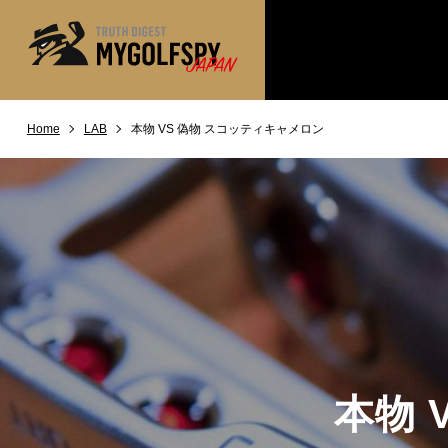
Home
LAB
本物 VS 偽物 スコッティキャメロン
MOST WANTED
テストランキング
NEW RELEASES
新製品情報
※メーカー
HOW TO
ゴルフ上達・実践テクニック
LAB
テスト・データ検証
Golf News
ゴルフニュース
REVIEWS
製品レビュー
DRIVERS
ドライバー
本物 
FAIRWAY WOODS
フェアウェイウッド