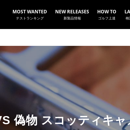
MOST WANTED
NEW RELEASES
HOW TO
L
テストランキング
新製品情報
ゴルフ上達
検
名やクラブ名など、検索したい事柄を入力してください。
VS 偽物 スコッティキ