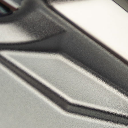
HYBRIDS
ハイブリッド
IRONS
アイアン
WEDGES
ウェッジ
PUTTERS
パター
OTHER
その他
Editor’s Picks
編集部のおすすめ
Our Team
私たちのチーム
Our Mission
私たちの使命
ABOUT US
MyGolfSpyJapanとは？