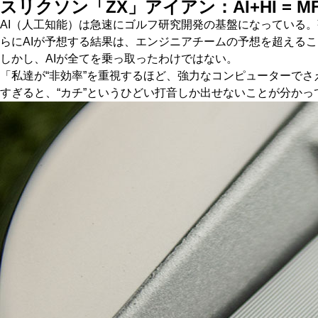
スリクソン「ZX」アイアン：AI+HI = M
AI（人工知能）は急速にゴルフ研究開発の基盤になっている
らにAIが予想する結果は、エンジニアチームの予想を超える
しかし、AIが全てを乗っ取ったわけではない。
「私達が“非効率”を重視するほど、強力なコンピューターでさ
すぎると、“カチ”というひどい打音しか出せないことが分か