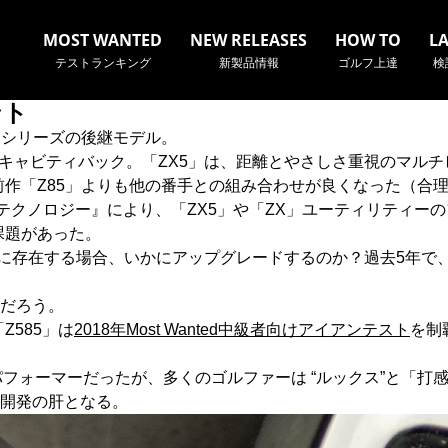
MOST WANTED
NEW RELEASES
HOW TO
L
テストランキング
新製品情報
ゴルフ上達
検
ント
」シリーズの後継モデル。
ドキャビティバック。「ZX5」は、距離とやさしさ重視のマル
前作「Z85」よりも他の番手との組み合わせが良くなった（合
名やクラブ名など、検索したい事柄を入力してください。
ム）テクノロジー』により、「ZX5」や「ZX」ユーティリティ
課題があった。
でに存在する場合、いかにアップグレードするのか？過去5年で
だろう。
Z585」は
2018年Most Wanted中級者向けアイアンテスト
を制
ップパフォーマーだったが、多くのゴルファーは “ルックス”と「
開発の肝となる。