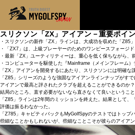
スリクソン「ZX」アイアン－重要ポイ
・スリクソンの新作「ZX」ラインは、大成功を収めた「Z85
MOST WANTED
テストランキング
・「ZX7」は、上級プレーヤーのためのワンピースフォージ
NEW RELEASES
新製品情報
・最新「ZX」ユーティリティーは、重心を低く保ちながら、
※メーカー
・コンピューターを駆使した『Mainframe（メインフレー
HOW TO
ゴルフ上達・実践テクニック
「ZX」アイアンを開発するにあたり、スリクソンには明確な
「Z85」シリーズのような強固なアイアンラインナップがす
LAB
テスト・データ検証
アイアンで最高と評されたクラブを超えることができるのか？
結局のところ、直す必要がないなら直さなくて良いということ
Golf News
ゴルフニュース
「Z85」ラインは2年間のミッションを終えた。結果として、「
REVIEWS
製品レビュー
評価は振るわなかった。
「Z785」キャビティバックもMyGolfSpyのテストではト
DRIVERS
ドライバー
些細なことかもしれないが、些細なことこそが彼らのアイアン
FAIRWAY WOODS
フェアウェイウッド