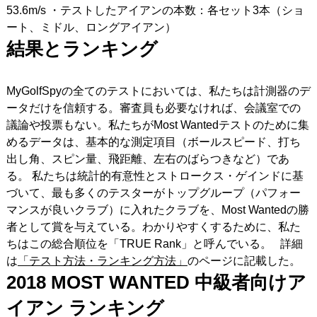
53.6m/s ・テストしたアイアンの本数：各セット3本（ショ
ート、ミドル、ロングアイアン）
結果とランキング
MyGolfSpyの全てのテストにおいては、私たちは計測器のデ
ータだけを信頼する。審査員も必要なければ、会議室での
議論や投票もない。私たちがMost Wantedテストのために集
めるデータは、基本的な測定項目（ボールスピード、打ち
出し角、スピン量、飛距離、左右のばらつきなど）であ
る。 私たちは統計的有意性とストロークス・ゲインドに基
づいて、最も多くのテスターがトップグループ（パフォー
マンスが良いクラブ）に入れたクラブを、Most Wantedの勝
者として賞を与えている。わかりやすくするために、私た
ちはこの総合順位を「TRUE Rank」と呼んでいる。 詳細
は
「テスト方法・ランキング方法」
のページに記載した。
2018 MOST WANTED
中級者向けア
イアン
ランキング