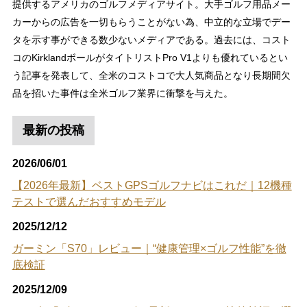
提供するアメリカのゴルフメディアサイト。大手ゴルフ用品メー
カーからの広告を一切もらうことがない為、中立的な立場でデー
タを示す事ができる数少ないメディアである。過去には、コスト
コのKirklandボールがタイトリストPro V1よりも優れているとい
う記事を発表して、全米のコストコで大人気商品となり長期間欠
品を招いた事件は全米ゴルフ業界に衝撃を与えた。
最新の投稿
2026/06/01
【2026年最新】ベストGPSゴルフナビはこれだ｜12機種
テストで選んだおすすめモデル
2025/12/12
ガーミン「S70」レビュー｜“健康管理×ゴルフ性能”を徹
底検証
2025/12/09