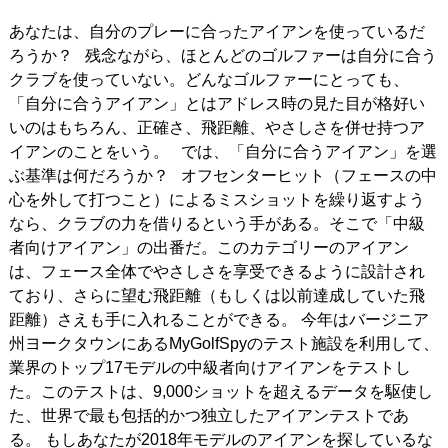
あなたは、自分のプレーに合ったアイアンを使っているだ
IRONS
アイアン
ろうか？ 残念ながら、ほとんどのゴルファーは自分に合う
WEDGES
ウェッジ
クラブを使っていない。どんなゴルファーにとっても、
「自分に合うアイアン」とはアドレス時の見た目が格好い
PUTTERS
パター
いのはもちろん、正確さ、飛距離、やさしさを併せ持つア
イアンのことをいう。 では、「自分に合うアイアン」を選
OTHER
その他
ぶ基準は何だろうか？ オフセンターヒット（フェースの中
心を外して打つこと）によるミスショットを繰り返すよう
Editor’s Picks
編集部のおすすめ
なら、クラブの力を借りるという手がある。そこで「中級
Our Team
私たちのチーム
者向けアイアン」の出番だ。このカテゴリーのアイアン
は、フェース全体でやさしさを享受できるように設計され
Our Mission
私たちの使命
ており、さらに望む飛距離（もしくは以前達成していた飛
距離）さえも手に入れることができる。 今年はバージニア
ABOUT US
MyGolfSpyJapanとは？
州ヨークタウンにあるMyGolfSpyのテスト施設を利用して、
業界のトップ17モデルの中級者向けアイアンをテストし
た。このテストは、9,000ショットを超えるデータを駆使し
た、世界で最も包括的かつ独立したアイアンテストであ
る。 もしあなたが2018年モデルのアイアンを探しているな