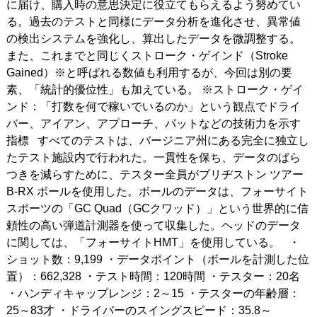
に届け、購入時の意思決定に役立てもらえるよう努めてい
る。過去のテストと同様にデータ分析を進化させ、異常値
の検出システムを強化し、算出したデータを微調整する。
また、これまでと同じくストローク・ゲインド（Stroke
Gained）※と呼ばれる数値も利用するが、今回は別の要
素、「統計的優位性」も加えている。 ※ストローク・ゲイ
ンド：「打数を何で稼いでいるのか」という観点でドライ
バー、アイアン、アプローチ、パットなどの技術力を示す
指標 すべてのテストは、バージニア州にある完全に独立し
たテスト施設内で行われた。一貫性を保ち、データのばら
つきを減らすために、テスター全員がブリヂストン ツアー
B-RX ボールを使用した。ボールのデータは、フォーサイト
スポーツの「GC Quad（GCクワッド）」という世界的に信
頼性の高い弾道計測器を使って収集した。ヘッドのデータ
に関しては、「フォーサイトHMT」を使用している。 ・
ショット数：9,199 ・データポイント（ボールを計測した位
置）：662,328 ・テスト時間：120時間 ・テスター：20名
・ハンディキャップレンジ：2～15 ・テスターの年齢層：
25～83才 ・ドライバーのスイングスピード：35.8～