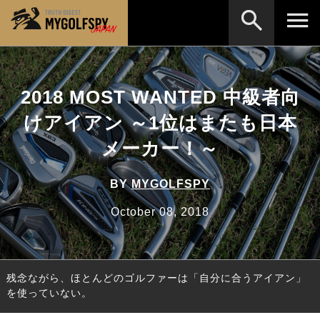
MOST WANTED
テストランキング
2018 MOST WANTED 中級者向
検索
NEW RELEASES
新製品情報
けアイアン ～1位はまたも日本
HOW TO
ゴルフ上達・実践テクニック
※メーカー名やクラブ名など、検索したい事柄を入
メーカー！～
力してください。
LAB
テスト・データ検証
BY
MYGOLFSPY
Golf News
ゴルフニュース
October 08, 2018
REVIEWS
製品レビュー
DRIVERS
ドライバー
残念ながら、ほとんどのゴルファーは「自分に合うアイアン」
FAIRWAY WOODS
フェアウェイウッド
を使っていない。
HYBRIDS
ハイブリッド