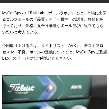
IRONS
アイアン
MyGolfSpy の『Ball Lab（ボールラボ）』では、市場に出回
WEDGES
ウェッジ
るゴルフボールの「品質」と「一貫性」の調査、数値化を
行っており、価格に見合う最適なボール選びに役立てもら
PUTTERS
パター
いたいと考えている。
OTHER
その他
今回取り上げるのは、タイトリスト「AVX」。テストプロ
Editor’s Picks
編集部のおすすめ
セスや「不良」ボールの定義については、MyGolfSpy
『Ball
Lab』
のページにてご確認いただきたい。
Our Team
私たちのチーム
Our Mission
私たちの使命
ABOUT US
MyGolfSpyJapanとは？