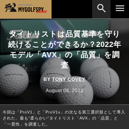
MOST WANTED
テストランキング
タイトリストは品質基準を守り
検索
NEW RELEASES
続けることができるか？2022年
新製品情報
モデル「AVX」の「品質」を調
HOW TO
ゴルフ上達・実践テクニック
※メーカー名やクラブ名など、検索したい事柄を入
力してください。
査
LAB
テスト・データ検証
Golf News
ゴルフニュース
BY
TONY COVEY
REVIEWS
August 06, 2022
製品レビュー
DRIVERS
ドライバー
今回は「ProV1」と「ProV1x」の次なる第三選択肢として導入
FAIRWAY WOODS
フェアウェイウッド
された、最も“柔らかい”タイトリスト「AVX」の「品質」と
「一貫性」を調査した。
HYBRIDS
ハイブリッド