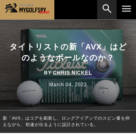
MOST WANTED
テストランキング
検索
NEW RELEASES
タイトリストの新「AVX」はど
新製品情報
のようなボールなのか？
HOW TO
ゴルフ上達・実践テクニック
※メーカー名やクラブ名など、検索したい事柄を入
力してください。
LAB
テスト・データ検証
BY
CHRIS NICKEL
Golf News
ゴルフニュース
March 04, 2022
REVIEWS
製品レビュー
DRIVERS
ドライバー
新「AVX」はコアを刷新し、ロングアイアンでのスピン量を抑
FAIRWAY WOODS
フェアウェイウッド
えながら、初速が出るように設計されている。
HYBRIDS
ハイブリッド