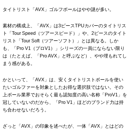
タイトリスト「AVX」ゴルフボールはやや謎が多い。
IRONS
アイアン
WEDGES
ウェッジ
素材の構成上、「AVX」は3ピースTPUカバーのタイトリス
ト「Tour Speed（ツアースピード）」や、2ピースのタイト
PUTTERS
パター
リスト「Tour Soft（ツアーソフト）」とは異なる。しか
OTHER
その他
も、「Pro V1（プロV1）」シリーズの一員にならない限り
は（たとえば、「Pro AVX」と呼ぶなど）、やや埋もれてし
Editor’s Picks
編集部のおすすめ
まう感がある。
Our Team
私たちのチーム
かといって、「AVX」は、安くタイトリストボールを使い
Our Mission
私たちの使命
たいゴルファーを対象としたお得な選択肢ではない。その
上ボール業界でおそらく最も認知度の高い名称「ProV1」を
ABOUT US
MyGolfSpyJapanとは？
冠していないのだから、「Pro V1」ほどのブランド力は持
ち合わせないだろう。
ざっと「AVX」の印象を述べたが、一体「AVX」とはどの