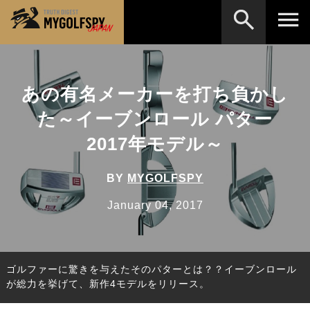
MOST WANTED
テストランキング
あの有名メーカーを打ち負かし
検索
NEW RELEASES
新製品情報
た～イーブンロール パター
HOW TO
ゴルフ上達・実践テクニック
※メーカー名やクラブ名など、検索したい事柄を入
2017年モデル～
力してください。
LAB
テスト・データ検証
BY
MYGOLFSPY
Golf News
ゴルフニュース
January 04, 2017
REVIEWS
製品レビュー
DRIVERS
ドライバー
ゴルファーに驚きを与えたそのパターとは？？イーブンロール
FAIRWAY WOODS
フェアウェイウッド
が総力を挙げて、新作4モデルをリリース。
HYBRIDS
ハイブリッド