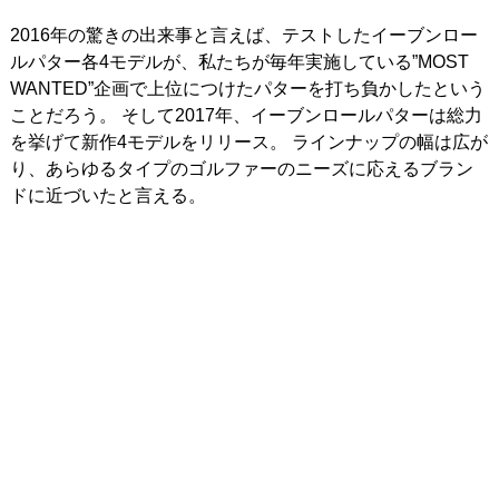
2016年の驚きの出来事と言えば、テストしたイーブンロー
IRONS
アイアン
ルパター各4モデルが、私たちが毎年実施している”MOST
WEDGES
ウェッジ
WANTED”企画で上位につけたパターを打ち負かしたという
ことだろう。 そして2017年、イーブンロールパターは総力
PUTTERS
パター
を挙げて新作4モデルをリリース。 ラインナップの幅は広が
り、あらゆるタイプのゴルファーのニーズに応えるブラン
OTHER
その他
ドに近づいたと言える。
Editor’s Picks
編集部のおすすめ
Our Team
私たちのチーム
Our Mission
私たちの使命
ABOUT US
MyGolfSpyJapanとは？