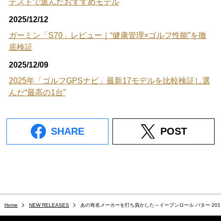
テストで選んだおすすめモデル
2025/12/12
ガーミン「S70」レビュー｜“健康管理×ゴルフ性能”を徹
底検証
2025/12/09
2025年「ゴルフGPSナビ」最新17モデルを比較検証し選
んだ“最高の1台”
SHARE
POST
Home
NEW RELEASES
あの有名メーカーを打ち負かした～イーブンロール パター 201