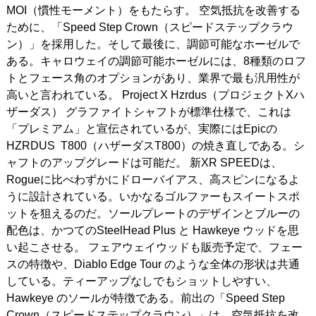
MOI（慣性モーメント）をもたらす。 空気抵抗を改善する
ために、「Speed Step Crown（スピードステップクラウ
ン）」を採用した。そして最後に、調節可能なホーゼルで
ある。キャロウェイの調節可能ホーゼルには、8種類のロフ
トとフェース角のオプションがあり、業界で最も汎用性が
高いと言われている。 Project X Hzrdus（プロジェクトXハ
ザーダス） グラファイトシャフトが標準仕様で、これは
「プレミアム」と宣伝されているが、実際にはEpicの
HZRDUS T800（ハザーダスT800）の焼き直しである。シ
ャフトのアップグレードは可能だ。 新XR SPEEDは、
Rogueに比べわずかにドローバイアス、高スピンになるよ
うに設計されている。いかなるゴルファーもスイートスポ
ットを狙えるのだ。ソールプレートのデザインとブルーの
配色は、かつてのSteelHead Plus と Hawkeye ウッドを思
い起こさせる。 フェアウェイウッドも販売予定で、フェー
スの特徴や、Diablo Edge Tour のような全体の形状は共通
している。ティーアップなしでもショットしやすい、
Hawkeye のソールが特徴である。前出の「Speed Step
Crown（スピードステップクラウン）」は、空気抵抗を改