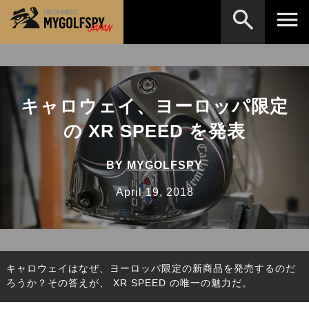
MOST WANTED
テストランキング
検索
NEW RELEASES
キャロウェイ、ヨーロッパ限定
新製品情報
の XR SPEED を発表
HOW TO
ゴルフ上達・実践テクニック
※メーカー名やクラブ名など、検索したい事柄を入
力してください。
LAB
テスト・データ検証
BY
MYGOLFSPY
Golf News
ゴルフニュース
April 19, 2018
REVIEWS
製品レビュー
DRIVERS
ドライバー
キャロウェイはなぜ、ヨーロッパ限定の新商品を発売するのだ
FAIRWAY WOODS
フェアウェイウッド
ろうか？その答えが、 XR SPEED の唯一の魅力だ。
HYBRIDS
ハイブリッド