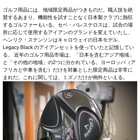
ゴルフ用品には、地域限定商品がつきものだ。職人技を絶
IRONS
アイアン
賛するあまり、機能性を試すことなく日本製クラブに熱狂
WEDGES
ウェッジ
するゴルファーもいる。セベ・バレステロスは、試合の場
所に応じて使用するアイアンのブランドを変えていたし、
PUTTERS
パター
ヘンリク・ステンソンはキャロウェイの日本モデル、
Legacy Black のアイアンセットを使っていたと記憶してい
OTHER
その他
る。 近年のゴルフ用品市場は、「日本を含むアジア地域」
と「その他の地域」の2つに分かれている。ヨーロッパ（ア
Editor’s Picks
編集部のおすすめ
フリカと中東を含む）だけを対象とした限定商品は非常に
Our Team
私たちのチーム
まれだ。これに関しては、ミズノだけが例外といえる。
Our Mission
私たちの使命
ABOUT US
MyGolfSpyJapanとは？