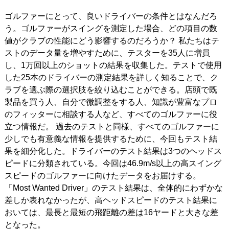
ゴルファーにとって、良いドライバーの条件とはなんだろ
IRONS
アイアン
う。ゴルファーがスイングを測定した場合、どの項目の数
WEDGES
ウェッジ
値がクラブの性能にどう影響するのだろうか？ 私たちはテ
ストのデータ量を増やすために、テスターを35人に増員
PUTTERS
パター
し、1万回以上のショットの結果を収集した。テストで使用
した25本のドライバーの測定結果を詳しく知ることで、ク
OTHER
その他
ラブを選ぶ際の選択肢を絞り込むことができる。店頭で既
製品を買う人、自分で微調整をする人、知識が豊富なプロ
Editor’s Picks
編集部のおすすめ
のフィッターに相談する人など、すべてのゴルファーに役
Our Team
私たちのチーム
立つ情報だ。 過去のテストと同様、すべてのゴルファーに
少しでも有意義な情報を提供するために、今回もテスト結
Our Mission
私たちの使命
果を細分化した。ドライバーのテスト結果は3つのヘッドス
ピードに分類されている。
今回は46.9m/s以上の高スイング
ABOUT US
MyGolfSpyJapanとは？
スピードのゴルファーに向けたデータをお届けする。
「Most Wanted Driver」のテスト結果は、全体的にわずかな
差しか表れなかったが、高ヘッドスピードのテスト結果に
おいては、最長と最短の飛距離の差は16ヤードと大きな差
となった。