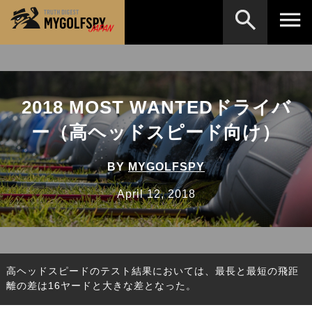
MOST WANTED
テストランキング
検索
NEW RELEASES
2018 MOST WANTEDドライバ
新製品情報
ー（高ヘッドスピード向け）
HOW TO
ゴルフ上達・実践テクニック
※メーカー名やクラブ名など、検索したい事柄を入
力してください。
LAB
テスト・データ検証
BY
MYGOLFSPY
Golf News
ゴルフニュース
April 12, 2018
REVIEWS
製品レビュー
DRIVERS
ドライバー
高ヘッドスピードのテスト結果においては、最長と最短の飛距
FAIRWAY WOODS
フェアウェイウッド
離の差は16ヤードと大きな差となった。
HYBRIDS
ハイブリッド