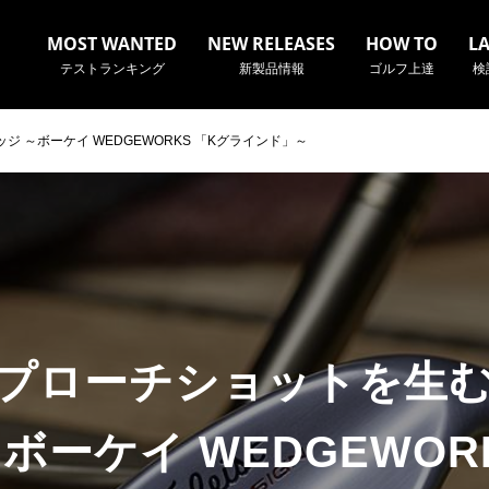
MOST WANTED
NEW RELEASES
HOW TO
L
テストランキング
新製品情報
ゴルフ上達
検
 ～ボーケイ WEDGEWORKS 「Kグラインド」～
名やクラブ名など、検索したい事柄を入力してください。
プローチショットを生
ボーケイ WEDGEWOR