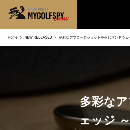
Home
NEW RELEASES
多彩なアプローチショットを生むサンドウェッジ
MOST WANTED
テストランキング
NEW RELEASES
新製品情報
※メーカー
HOW TO
ゴルフ上達・実践テクニック
LAB
テスト・データ検証
Golf News
ゴルフニュース
多彩なア
REVIEWS
製品レビュー
DRIVERS
ドライバー
ェッジ ～
FAIRWAY WOODS
フェアウェイウッド