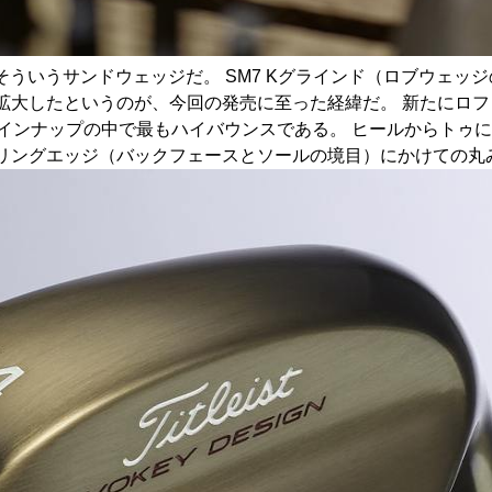
は、そういうサンドウェッジだ。 SM7 Kグラインド（ロブウェッ
大したというのが、今回の発売に至った経緯だ。 新たにロフト
ラインナップの中で最もハイバウンスである。 ヒールからトゥ
リングエッジ（バックフェースとソールの境目）にかけての丸