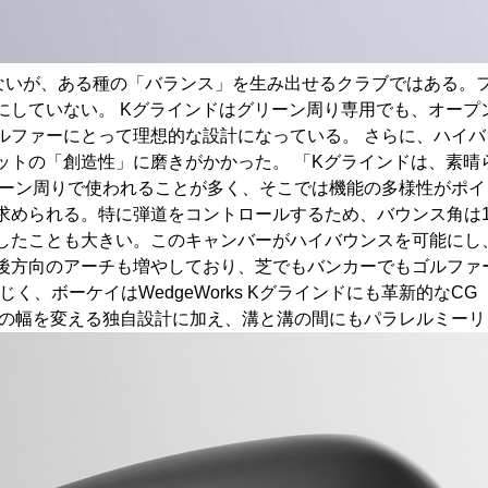
ないが、ある種の「バランス」を生み出せるクラブではある。
にしていない。 Kグラインドはグリーン周り専用でも、オープ
ルファーにとって理想的な設計になっている。 さらに、ハイ
ットの「創造性」に磨きがかかった。 「Kグラインドは、素晴
リーン周りで使われることが多く、そこでは機能の多様性がポイ
求められる。特に弾道をコントロールするため、バウンス角は
したことも大きい。このキャンバーがハイバウンスを可能にし
後方向のアーチも増やしており、芝でもバンカーでもゴルファ
じく、ボーケイはWedgeWorks Kグラインドにも革新的な
）の幅を変える独自設計に加え、溝と溝の間にもパラレルミーリ