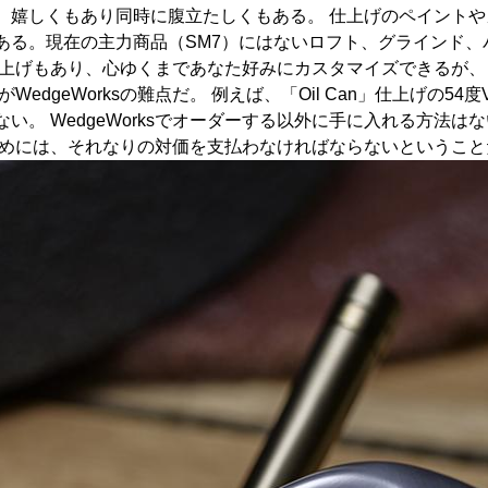
と聞き、嬉しくもあり同時に腹立たしくもある。 仕上げのペイン
んある。現在の主力商品（SM7）にはないロフト、グラインド、バ
限定の仕上げもあり、心ゆくまであなた好みにカスタマイズできる
geWorksの難点だ。 例えば、「Oil Can」仕上げの54度V
い。 WedgeWorksでオーダーする以外に手に入れる方法
ためには、それなりの対価を支払わなければならないということ