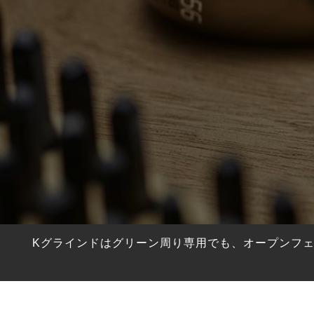
HYBRIDS
ハイブリッド
IRONS
アイアン
WEDGES
ウェッジ
PUTTERS
パター
OTHER
その他
Editor’s Picks
編集部のおすすめ
Our Team
私たちのチーム
Our Mission
私たちの使命
Kグラインドはグリーン周り専用でも、オープンフ
ABOUT US
MyGolfSpyJapanとは？