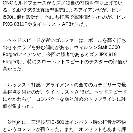
CNCミルドフェースがミズノ独自の打感を作り上げてい
る。Sub70 699は直販型販売によるアイアンだが、ピン
i500に似た設計だ。他にも打感で高評価だったのが、ピン
PXG 0311Pやタイトリスト AP3だった。
・ヘッドスピードが遅いゴルファーは、ボールを高く打ち
出せるクラブを好む傾向がある。ウィルソンStaff C300
Forgedアイアンや、今回の勝者であるミズノJPX 919
Forgedは、特にスローヘッドスピードのテスターの評価が
高かった。
・ルックス・打感・アライメントの全てのカテゴリーで最
高得点を得たのが、タイトリスト AP3だ。ヘッドスピード
にかかわらず、コンパクトな顔と薄めのトップラインに評
価が集まった。
・対照的に、三浦技研IC-601はインパクト時の打音が不快
というコメントが目立った。また、オフセットもあまり評