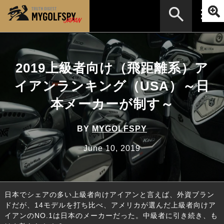
MOST WANTED
テストランキング
2019上級者向け（飛距離系）ア
検索
NEW RELEASES
新製品情報
イアンランキング（USA）～日
HOW TO
ゴルフ上達・実践テクニック
※メーカー名やクラブ名など、検索したい事柄を入
本メーカーが制す～
力してください。
LAB
テスト・データ検証
BY
MYGOLFSPY
Golf News
ゴルフニュース
June 10, 2019
REVIEWS
製品レビュー
DRIVERS
ドライバー
日本でシェアの多い上級者向けアイアンと言えば、外資ブラン
FAIRWAY WOODS
フェアウェイウッド
ドだが、14モデルを打ち比べ、アメリカが選んだ上級者向けア
イアンのNO.1は日本のメーカーだった。中級者に引き続き、も
HYBRIDS
ハイブリッド