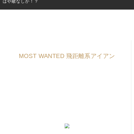
はや敵なしか！？
IRONS
アイアン
WEDGES
ウェッジ
PUTTERS
パター
OTHER
その他
MOST WANTED 飛距離系アイアン
Editor’s Picks
編集部のおすすめ
Our Team
私たちのチーム
Our Mission
私たちの使命
ABOUT US
MyGolfSpyJapanとは？