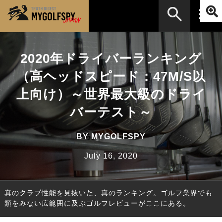
MOST WANTED
テストランキング
2020年ドライバーランキング
検索
NEW RELEASES
（高ヘッドスピード：47M/S以
新製品情報
上向け）～世界最大級のドライ
HOW TO
ゴルフ上達・実践テクニック
※メーカー名やクラブ名など、検索したい事柄を入
力してください。
バーテスト～
LAB
テスト・データ検証
Golf News
ゴルフニュース
BY
MYGOLFSPY
REVIEWS
July 16, 2020
製品レビュー
DRIVERS
ドライバー
真のクラブ性能を見抜いた、真のランキング。ゴルフ業界でも
FAIRWAY WOODS
フェアウェイウッド
類をみない広範囲に及ぶゴルフレビューがここにある。
HYBRIDS
ハイブリッド