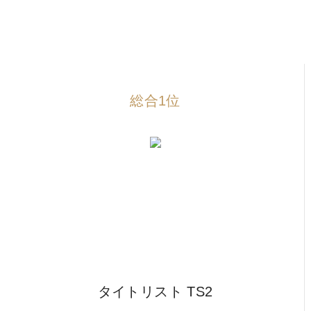
IRONS
アイアン
WEDGES
ウェッジ
PUTTERS
パター
総合1位
OTHER
その他
Editor’s Picks
編集部のおすすめ
Our Team
私たちのチーム
Our Mission
私たちの使命
ABOUT US
MyGolfSpyJapanとは？
タイトリスト TS2