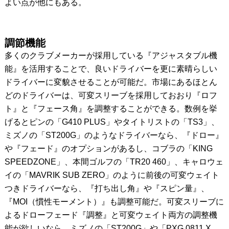
よい点が他にもある。
調節機能
多くのクラブメーカーが採用している『アジャスタブル機
能』を活用することで、良いドライバーを更に素晴らしい
ドライバーに変貌させることが可能だ。市場にあるほとん
どのドライバーは、可変スリーブを採用しておおり『ロフ
ト』と『フェース角』を調整することができる。数例を挙
げるとピンの「G410 PLUS」やタイトリストの「TS3」、
ミズノの「ST200G」のようなドライバーなら、『ドロー』
や『フェード』のオプションがあるし、コブラの「KING
SPEEDZONE」、本間ゴルフの「TR20 460」、キャロウェ
イの「MAVRIK SUB ZERO」のように前後の可変ウェイト
つきドライバーなら、『打ち出し角』や『スピン量』、
『MOI（慣性モーメント）』も調整可能だ。可変スリーブに
よるドローフェード『調整』と可変ウェイト両方の調整機
能が欲しいなら、ミズノの「ST200G」や「PXG 0811 X