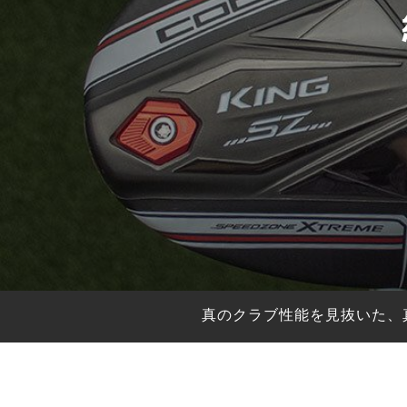
HYBRIDS
ハイブリッド
IRONS
アイアン
WEDGES
ウェッジ
PUTTERS
パター
OTHER
その他
Editor’s Picks
編集部のおすすめ
Our Team
私たちのチーム
Our Mission
私たちの使命
真のクラブ性能を見抜いた、
ABOUT US
MyGolfSpyJapanとは？