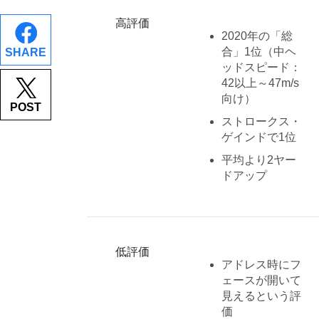
高評価
2020年の「総
合」1位（中ヘ
SHARE
ッドスピード：
42以上～47m/s
向け）
POST
ストロークス・
ゲインドで1位
平均より2ヤー
ドアップ
低評価
アドレス時にフ
ェースが開いて
見えるという評
価