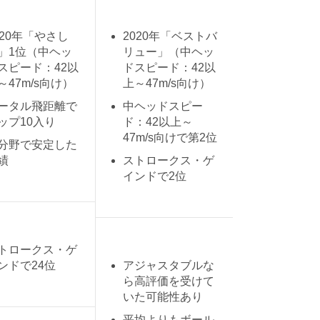
020年「やさし
2020年「ベストバ
」1位（中ヘッ
リュー」（中ヘッ
スピード：42以
ドスピード：42以
～47m/s向け）
上～47m/s向け）
ータル飛距離で
中ヘッドスピー
ップ10入り
ド：42以上～
47m/s向けで第2位
分野で安定した
績
ストロークス・ゲ
インドで2位
トロークス・ゲ
ンドで24位
アジャスタブルな
ら高評価を受けて
いた可能性あり
平均よりもボール