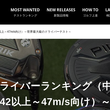
MOST WANTED
NEW RELEASES
HOW TO
L
テストランキング
新製品情報
ゴルフ上達
検
以上～47m/s向け）～世界最大級のドライバーテスト～
名やクラブ名など、検索したい事柄を入力してください。
年ドライバーランキング（
42以上～47m/s向け）