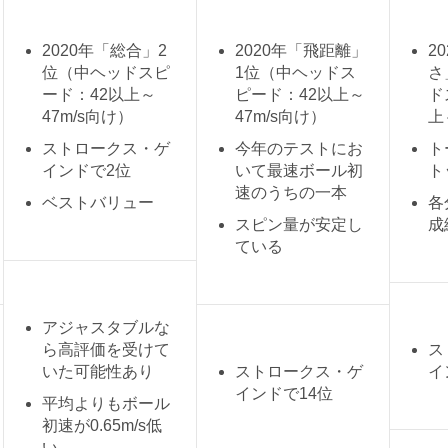
2020年「総合」2
2020年「飛距離」
2
位（中ヘッドスピ
1位（中ヘッドス
さ
ード：42以上～
ピード：42以上～
ド
47m/s向け）
47m/s向け）
上
ストロークス・ゲ
今年のテストにお
ト
インドで2位
いて最速ボール初
ト
速のうちの一本
ベストバリュー
各
スピン量が安定し
成
ている
アジャスタブルな
ら高評価を受けて
ス
いた可能性あり
ストロークス・ゲ
イ
インドで14位
平均よりもボール
初速が0.65m/s低
い