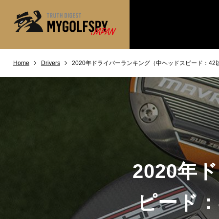
Home
Drivers
2020年ドライバーランキング（中ヘッドスピード：42
MOST WANTED
テストランキング
NEW RELEASES
新製品情報
※メーカー
HOW TO
ゴルフ上達・実践テクニック
LAB
テスト・データ検証
Golf News
ゴルフニュース
2020
REVIEWS
製品レビュー
DRIVERS
ドライバー
ピード：
FAIRWAY WOODS
フェアウェイウッド