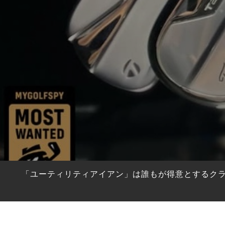
HYBRIDS
ハイブリッド
IRONS
アイアン
WEDGES
ウェッジ
PUTTERS
パター
OTHER
その他
Editor’s Picks
編集部のおすすめ
Our Team
私たちのチーム
Our Mission
私たちの使命
「ユーティリティアイアン」は誰もが得意とするク
ABOUT US
MyGolfSpyJapanとは？