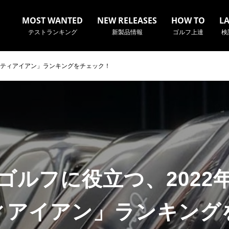
MOST WANTED
NEW RELEASES
HOW TO
L
テストランキング
新製品情報
ゴルフ上達
検
リティアイアン」ランキングをチェック！
名やクラブ名など、検索したい事柄を入力してください。
ゴルフに役立つ、2022
ィアイアン」ランキング