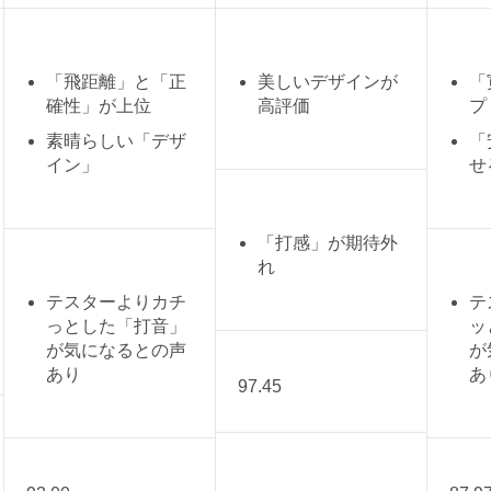
「飛距離」と「正
美しいデザインが
「
確性」が上位
高評価
プ
素晴らしい「デザ
「
イン」
せ
「打感」が期待外
れ
テスターよりカチ
テ
っとした「打音」
ッ
が気になるとの声
が
あり
あ
97.45