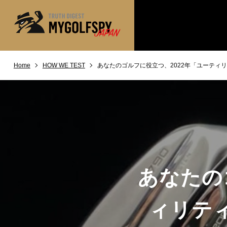
Home
HOW WE TEST
あなたのゴルフに役立つ、2022年「ユーティ
MOST WANTED
テストランキング
NEW RELEASES
新製品情報
※メーカー
HOW TO
ゴルフ上達・実践テクニック
LAB
テスト・データ検証
Golf News
ゴルフニュース
あなたの
REVIEWS
製品レビュー
DRIVERS
ドライバー
ィリテ
FAIRWAY WOODS
フェアウェイウッド