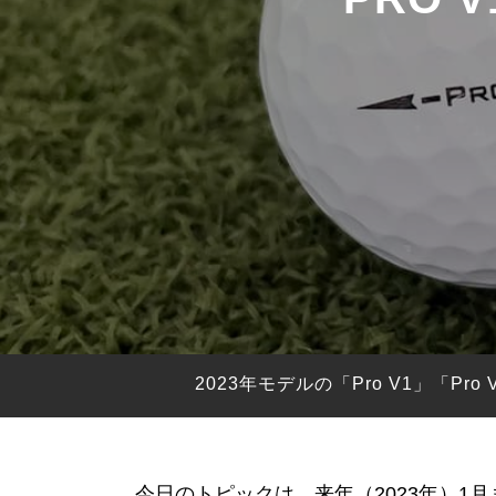
HYBRIDS
ハイブリッド
IRONS
アイアン
WEDGES
ウェッジ
PUTTERS
パター
OTHER
その他
Editor’s Picks
編集部のおすすめ
Our Team
私たちのチーム
Our Mission
私たちの使命
2023年モデルの「Pro V1」「
ABOUT US
MyGolfSpyJapanとは？
今日のトピックは、来年（2023年）1月