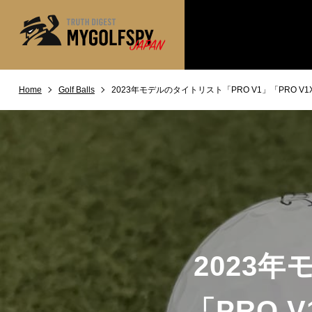
Home
Golf Balls
2023年モデルのタイトリスト「PRO V1」「PRO 
MOST WANTED
テストランキング
NEW RELEASES
新製品情報
※メーカー
HOW TO
ゴルフ上達・実践テクニック
LAB
テスト・データ検証
Golf News
ゴルフニュース
REVIEWS
製品レビュー
2023
DRIVERS
ドライバー
FAIRWAY WOODS
「PRO
フェアウェイウッド