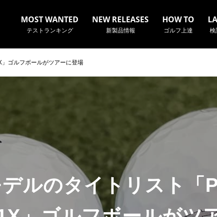
MOST WANTED
NEW RELEASES
HOW TO
L
テストランキング
新製品情報
ゴルフ上達
検
V1X」ゴルフボールがツアーに登場
名やクラブ名など、検索したい事柄を入力してください。
年モデルのタイトリスト「PR
 V1X」ゴルフボールがツ