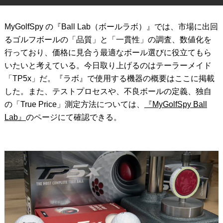
IRONS
アイアン
MyGolfSpy の『Ball Lab（ボールラボ）』では、市場に出回
WEDGES
ウェッジ
るゴルフボールの「品質」と「一貫性」の調査、数値化を
行っており、価格に見合う最適なボール選びに役立てもら
PUTTERS
パター
いたいと考えている。今日取り上げるのはテーラーメイド
「TP5x」だ。『ラボ』で使用する機器の概要はここに掲載
OTHER
その他
した。また、テストプロセスや、不良ボールの定義、独自
Editor’s Picks
編集部のおすすめ
の「True Price」測定方法については、
『MyGolfSpy Ball
Lab』
のページにて確認できる。
Our Team
私たちのチーム
Our Mission
私たちの使命
ABOUT US
MyGolfSpyJapanとは？