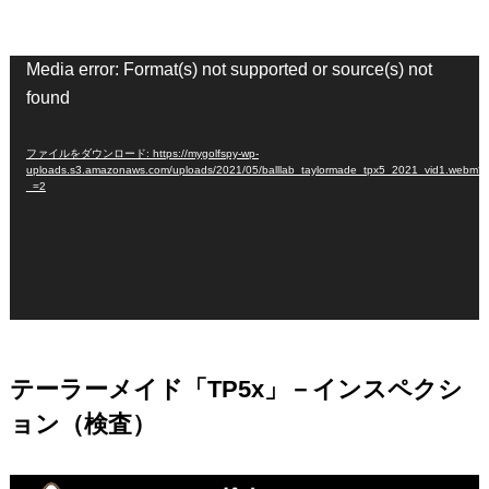
動
Media error: Format(s) not supported or source(s) not
画
found
プ
レ
ファイルをダウンロード: https://mygolfspy-wp-
ー
uploads.s3.amazonaws.com/uploads/2021/05/balllab_taylormade_tpx5_2021_vid1.webm?
_=2
ヤ
ー
テーラーメイド「TP5x」－インスペクシ
ョン（検査）