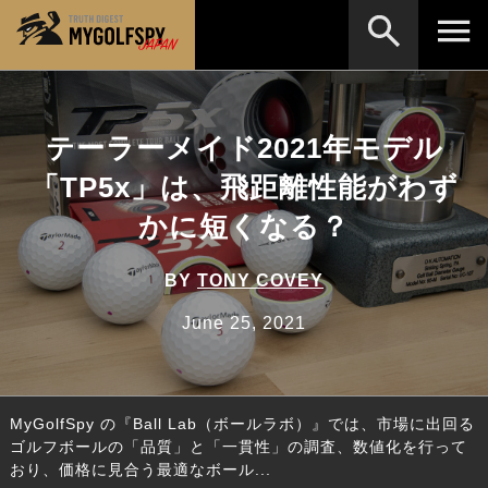
MOST WANTED
テストランキング
テーラーメイド2021年モデル
検索
NEW RELEASES
新製品情報
「TP5x」は、飛距離性能がわず
HOW TO
ゴルフ上達・実践テクニック
※メーカー名やクラブ名など、検索したい事柄を入
かに短くなる？
力してください。
LAB
テスト・データ検証
BY
TONY COVEY
Golf News
ゴルフニュース
June 25, 2021
REVIEWS
製品レビュー
DRIVERS
ドライバー
MyGolfSpy の『Ball Lab（ボールラボ）』では、市場に出回る
FAIRWAY WOODS
フェアウェイウッド
ゴルフボールの「品質」と「一貫性」の調査、数値化を行って
おり、価格に見合う最適なボール...
HYBRIDS
ハイブリッド