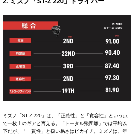
2. ミズノ「ST-Z 220」ドライバー
ミズノ「ST-Z 220」は、「正確性」と「寛容性」という点
で一枚上のギアと言える。「トータル飛距離」では平均以
下だが、「一貫性」と扱い易さはピカイチ。ミズノは、年