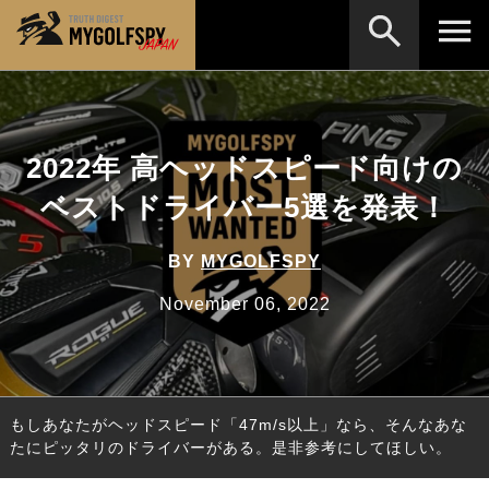
MOST WANTED
テストランキング
NEW RELEASES
2022年 高ヘッドスピード向けの
新製品情報
ベストドライバー5選を発表！
HOW TO
ゴルフ上達・実践テクニック
※メーカー名やクラブ名など、検索したい事柄を入力してください。
LAB
テスト・データ検証
BY
MYGOLFSPY
Golf News
ゴルフニュース
November 06, 2022
REVIEWS
製品レビュー
DRIVERS
ドライバー
もしあなたがヘッドスピード「47m/s以上」なら、そんなあな
FAIRWAY WOODS
フェアウェイウッド
たにピッタリのドライバーがある。是非参考にしてほしい。
HYBRIDS
ハイブリッド