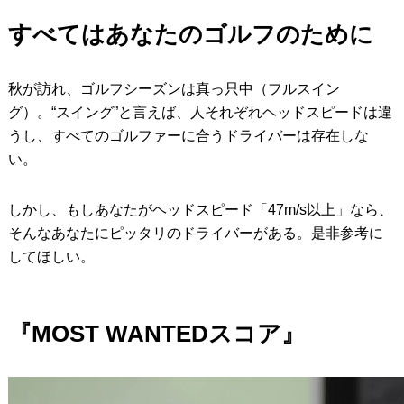
すべてはあなたのゴルフのために
IRONS
アイアン
WEDGES
ウェッジ
秋が訪れ、ゴルフシーズンは真っ只中（フルスイン
PUTTERS
パター
グ）。“スイング”と言えば、人それぞれヘッドスピードは違
うし、すべてのゴルファーに合うドライバーは存在しな
OTHER
その他
い。
Editor’s Picks
編集部のおすすめ
しかし、もしあなたがヘッドスピード「47m/s以上」なら、
Our Team
私たちのチーム
そんなあなたにピッタリのドライバーがある。是非参考に
してほしい。
Our Mission
私たちの使命
ABOUT US
MyGolfSpyJapanとは？
『MOST WANTEDスコア』