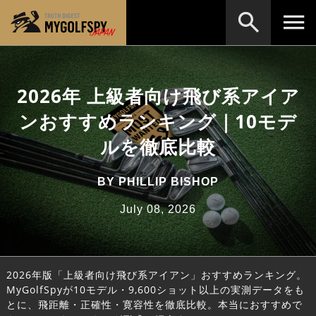
MOST WANTED
テストランキング
2026年 上級者向け飛び系アイア
検索
NEW RELEASES
新製品情報
ンおすすめランキング｜10モデ
HOW TO
ゴルフ上達・実践テクニック
※メーカー名やクラブ名など、検索したい事柄を入
ルを徹底比較
力してください。
LAB
テスト・データ検証
BY
PHILLIP BISHOP
Golf News
ゴルフニュース
July 08, 2026
REVIEWS
製品レビュー
DRIVERS
ドライバー
2026年版「上級者向け飛び系アイアン」おすすめランキング。
FAIRWAY WOODS
フェアウェイウッド
MyGolfSpyが10モデル・9,600ショット以上の実測データをも
とに、飛距離・正確性・寛容性を徹底比較。本当におすすめで
HYBRIDS
ハイブリッド