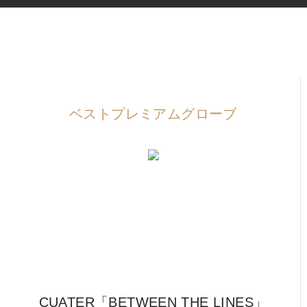
IRONS
アイアン
WEDGES
ウェッジ
PUTTERS
パター
OTHER
その他
ベストプレミアムグローブ
Editor’s Picks
編集部のおすすめ
Our Team
私たちのチーム
Our Mission
私たちの使命
ABOUT US
MyGolfSpyJapanとは？
CUATER「BETWEEN THE LINES」