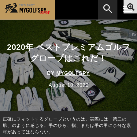
MOST WANTED
テストランキング
検索
NEW RELEASES
2020年 ベストプレミアムゴルフ
新製品情報
グローブはこれだ！
HOW TO
ゴルフ上達・実践テクニック
※メーカー名やクラブ名など、検索したい事柄を入
力してください。
LAB
テスト・データ検証
BY
MYGOLFSPY
Golf News
ゴルフニュース
August 10, 2020
REVIEWS
製品レビュー
DRIVERS
ドライバー
正確にフィットするグローブというのは、実際には「第二の
FAIRWAY WOODS
フェアウェイウッド
肌」のように感じる。手のひら、指、または手の甲に余分な素
材があってはならない。
HYBRIDS
ハイブリッド