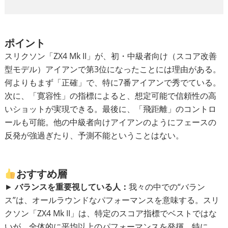
ポイント
スリクソン「ZX4 Mk II」が、初・中級者向け（スコア改善
型モデル）アイアンで第3位になったことには理由がある。
何よりもまず「正確」で、特に7番アイアンで秀でている。
次に、「寛容性」の指標によると、想定可能で信頼性の高
いショットが実現できる。最後に、「飛距離」のコントロ
ールも可能。他の中級者向けアイアンのようにフェースの
反発が強過ぎたり、予測不能ということはない。
おすすめ層
►
バランスを重要視している人：
我々の中での“バラン
ス”は、オールラウンドなパフォーマンスを意味する。スリ
クソン「ZX4 Mk II」は、特定のスコア指標でベストではな
いが、全体的に平均以上のパフォーマンスを発揮。特に