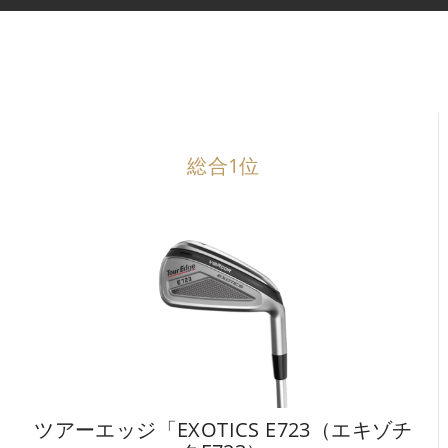
IRONS
アイアン
WEDGES
ウェッジ
PUTTERS
パター
OTHER
総合1位
その他
Editor’s Picks
編集部のおすすめ
Our Team
私たちのチーム
Our Mission
私たちの使命
ABOUT US
MyGolfSpyJapanとは？
ツアーエッジ「EXOTICS E723（エキゾチ