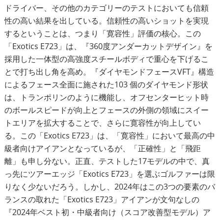
ドライバー、その他のカテゴリーのテストにおいても信頼
性の高い結果を出している。信頼性の高いショットを実現
するということは、つまり「寛容性」評価の核心。この
「Exotics E723」は、『360度アンダーカットデザイン』を
採用した一体型の高強度スチールボディで重心を下げるこ
とで打ち出し角を高め。『ダイヤモンドフェースVFT』構造
によるフェース全面に施された103 個のダイヤモンド形状
は、トランポリンのように機能し、オフセンターヒット時
のボールスピードが向上とフェースの外側の領域にスイー
トエリアを拡大することで、さらに寛容性が向上してい
る。この「Exotics E723」は、「寛容性」において最高の中
級者向けアイアンとなっているが、「正確性」と「飛距
離」も申し分ない。正直、テストした17モデルの中で、真
っ先にツアーエッジ「Exotics E723」を選ぶゴルファーは限
りなく少ないだろう。しかし、2024年はこの3つの要素のバ
ランスの取れた「Exotics E723」アイアンが文句なしの
『2024年ベスト初・中級者向け（スコア改善型モデル）ア