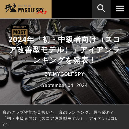
MOST WANTED
テストランキング
2024年「初・中級者向け（スコ
検索
NEW RELEASES
新製品情報
ア改善型モデル）」アイアンラ
HOW TO
ゴルフ上達・実践テクニック
※メーカー名やクラブ名など、検索したい事柄を入
ンキングを発表！
力してください。
LAB
テスト・データ検証
BY
MYGOLFSPY
Golf News
ゴルフニュース
September 04, 2024
REVIEWS
製品レビュー
DRIVERS
ドライバー
真のクラブ性能を見抜いた、真のランキング。最も優れた
FAIRWAY WOODS
フェアウェイウッド
「初・中級者向け（スコア改善型モデル）」アイアンはコレ
だ！
HYBRIDS
ハイブリッド