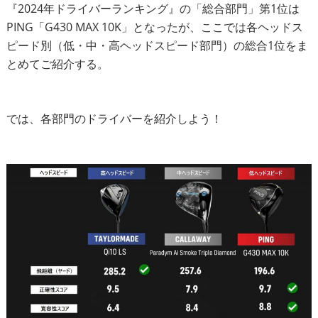
『2024年ドライバーランキング』の「総合部門」第1位は
IRONS
アイアン
PING「G430 MAX 10K」となったが、ここでは各ヘッドス
ピード別（低・中・高ヘッドスピード部門）の総合1位をま
WEDGES
ウェッジ
とめてご紹介する。
PUTTERS
パター
OTHER
その他
では、各部門のドライバーを紹介しよう！
Editor’s Picks
編集部のおすすめ
Our Team
私たちのチーム
Our Mission
私たちの使命
ABOUT US
MyGolfSpyJapanとは？