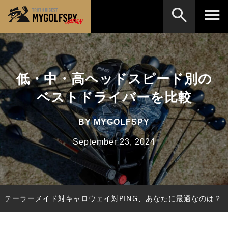
MOST WANTED
テストランキング
検索
NEW RELEASES
低・中・高ヘッドスピード別の
新製品情報
ベストドライバーを比較
HOW TO
ゴルフ上達・実践テクニック
※メーカー名やクラブ名など、検索したい事柄を入
力してください。
LAB
テスト・データ検証
BY
MYGOLFSPY
Golf News
ゴルフニュース
September 23, 2024
REVIEWS
製品レビュー
DRIVERS
ドライバー
テーラーメイド対キャロウェイ対PING、あなたに最適なのは？
FAIRWAY WOODS
フェアウェイウッド
HYBRIDS
ハイブリッド