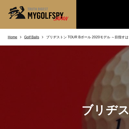
Home
Golf Balls
ブリヂストン TOUR Bボール 2020モデル ～目指
MOST WANTED
テストランキング
NEW RELEASES
新製品情報
※メーカー
HOW TO
ゴルフ上達・実践テクニック
LAB
テスト・データ検証
Golf News
ゴルフニュース
REVIEWS
製品レビュー
ブリヂスト
DRIVERS
ドライバー
FAIRWAY WOODS
フェアウェイウッド