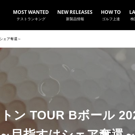
MOST WANTED
NEW RELEASES
HOW TO
L
テストランキング
新製品情報
ゴルフ上達
検
すはシェア奪還～
名やクラブ名など、検索したい事柄を入力してください。
ン TOUR Bボール 2
～目指すはシェア奪還