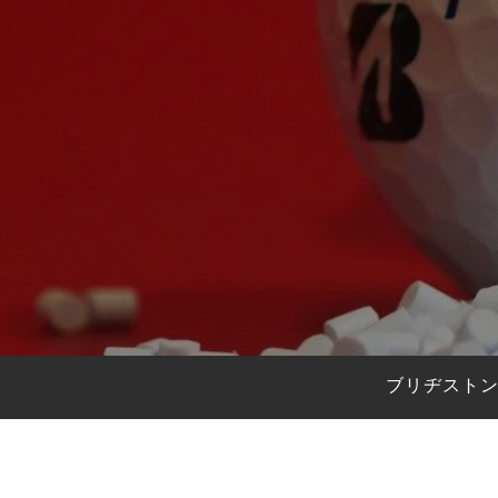
HYBRIDS
ハイブリッド
IRONS
アイアン
WEDGES
ウェッジ
PUTTERS
パター
OTHER
その他
Editor’s Picks
編集部のおすすめ
Our Team
私たちのチーム
Our Mission
私たちの使命
ブリヂストン
ABOUT US
MyGolfSpyJapanとは？