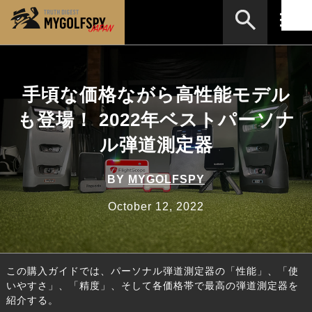
MOST WANTED
テストランキング
手頃な価格ながら高性能モデル
NEW RELEASES
新製品情報
も登場！ 2022年ベストパーソナ
HOW TO
ゴルフ上達・実践テクニック
※メーカー名やクラブ名など、検索したい事柄を入力してください。
ル弾道測定器
LAB
テスト・データ検証
BY
MYGOLFSPY
Golf News
ゴルフニュース
October 12, 2022
REVIEWS
製品レビュー
DRIVERS
ドライバー
この購入ガイドでは、パーソナル弾道測定器の「性能」、「使
FAIRWAY WOODS
フェアウェイウッド
いやすさ」、「精度」、そして各価格帯で最高の弾道測定器を
紹介する。
HYBRIDS
ハイブリッド