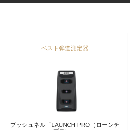
IRONS
アイアン
WEDGES
ウェッジ
PUTTERS
パター
OTHER
その他
ベスト弾道測定器
Editor’s Picks
編集部のおすすめ
Our Team
私たちのチーム
Our Mission
私たちの使命
ABOUT US
MyGolfSpyJapanとは？
ブッシュネル「LAUNCH PRO（ローンチ