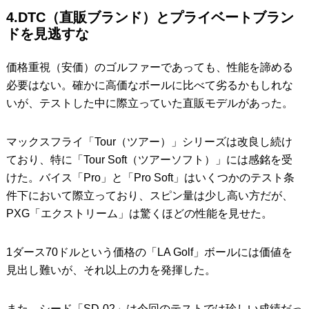
4.DTC（直販ブランド）とプライベートブラン
ドを見逃すな
価格重視（安価）のゴルファーであっても、性能を諦める
必要はない。確かに高価なボールに比べて劣るかもしれな
いが、テストした中に際立っていた直販モデルがあった。
マックスフライ「Tour（ツアー）」シリーズは改良し続け
ており、特に「Tour Soft（ツアーソフト）」には感銘を受
けた。バイス「Pro」と「Pro Soft」はいくつかのテスト条
件下において際立っており、スピン量は少し高い方だが、
PXG「エクストリーム」は驚くほどの性能を見せた。
1ダース70ドルという価格の「LA Golf」ボールには価値を
見出し難いが、それ以上の力を発揮した。
また、シード「SD-02」は今回のテストでは珍しい成績だっ