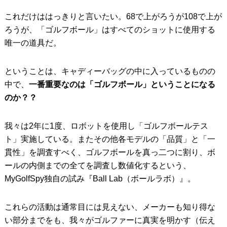
これだけははっきりと言いたい。68で上がろうが108で上が
IRONS
アイアン
ろうが、「ゴルフボール」はすべてのショットに使用する
WEDGES
ウェッジ
唯一の道具だ。
PUTTERS
パター
ということは、キャディーバッグの中に入っているものの
OTHER
その他
中で、
一番重要なのは「ゴルフボール」ということになる
のか？？
Editor’s Picks
編集部のおすすめ
Our Team
私たちのチーム
我々は2年に1度、ロボットを使用し「ゴルフボールテス
ト」実施している。またその他各モデルの「品質」と「一
Our Mission
私たちの使命
貫性」を調査すべく、ゴルフボールを真っ二つに割り、ボ
ールの内側までの全てを調査し数値化するという、
ABOUT US
MyGolfSpyJapanとは？
MyGolfSpy独自の試み『Ball Lab（ボールラボ）』。
これらの活動は通常目には見えない、メーカーも知り得な
い部分までをも、我々がゴルファーに真実を明かす（伝え