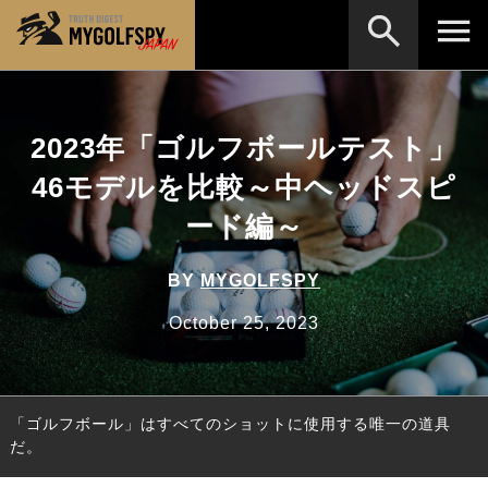
MOST WANTED
テストランキング
2023年「ゴルフボールテスト」
検索
NEW RELEASES
新製品情報
46モデルを比較～中ヘッドスピ
HOW TO
ゴルフ上達・実践テクニック
※メーカー名やクラブ名など、検索したい事柄を入
ード編～
力してください。
LAB
テスト・データ検証
BY
MYGOLFSPY
Golf News
ゴルフニュース
October 25, 2023
REVIEWS
製品レビュー
DRIVERS
ドライバー
「ゴルフボール」はすべてのショットに使用する唯一の道具
FAIRWAY WOODS
フェアウェイウッド
だ。
HYBRIDS
ハイブリッド