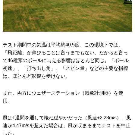
テスト期間中の気温は平均約40.5度。この環境下では、
「飛距離」が伸びることは言うまでもない。だからと言っ
て46種類のボールに与える影響はほとんど同じ。「ボール
初速」、「打ち出し角」、「スピン量」などの主要な指標
は、ほとんど影響を受けない。
また、両方にウェザーステーション（気象計測器）を使
用。
風は1週間を通して概ね穏やかだった（風速±2.23m/s）。風
速が4.47m/sを超えた場合は、風が収まるまでテストを中止
した。