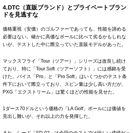
4.DTC（直販ブランド）とプライベートブラン
ドを見逃すな
価格重視（安価）のゴルファーであっても、性能を諦める
必要はない。確かに高価なボールに比べて劣るかもしれな
いが、テストした中に際立っていた直販モデルがあった。
マックスフライ「Tour（ツアー）」シリーズは改良し続け
ており、特に「Tour Soft（ツアーソフト）」には感銘を受
けた。バイス「Pro」と「Pro Soft」はいくつかのテスト条
件下において際立っており、スピン量は少し高い方だが、
PXG「エクストリーム」は驚くほどの性能を見せた。
1ダース70ドルという価格の「LA Golf」ボールには価値を
見出し難いが、それ以上の力を発揮した。
また、シード「SD-02」は今回のテストでは珍しい成績だっ