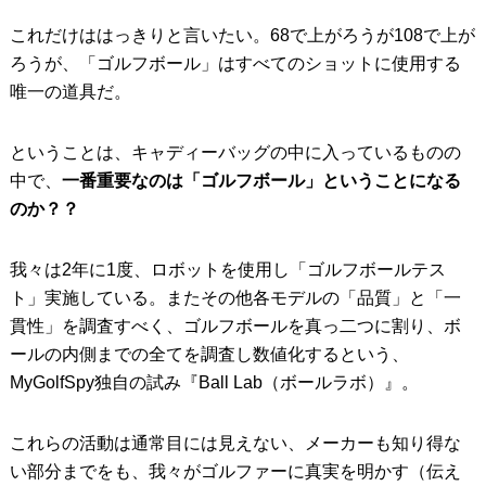
これだけははっきりと言いたい。68で上がろうが108で上が
IRONS
アイアン
ろうが、「ゴルフボール」はすべてのショットに使用する
WEDGES
ウェッジ
唯一の道具だ。
PUTTERS
パター
ということは、キャディーバッグの中に入っているものの
OTHER
その他
中で、
一番重要なのは「ゴルフボール」ということになる
のか？？
Editor’s Picks
編集部のおすすめ
Our Team
私たちのチーム
我々は2年に1度、ロボットを使用し「ゴルフボールテス
ト」実施している。またその他各モデルの「品質」と「一
Our Mission
私たちの使命
貫性」を調査すべく、ゴルフボールを真っ二つに割り、ボ
ールの内側までの全てを調査し数値化するという、
ABOUT US
MyGolfSpyJapanとは？
MyGolfSpy独自の試み『Ball Lab（ボールラボ）』。
これらの活動は通常目には見えない、メーカーも知り得な
い部分までをも、我々がゴルファーに真実を明かす（伝え