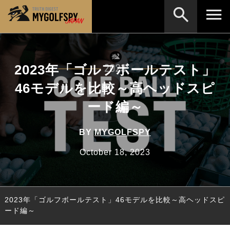
MOST WANTED
テストランキング
2023年「ゴルフボールテスト」
検索
NEW RELEASES
新製品情報
46モデルを比較～高ヘッドスピ
HOW TO
ゴルフ上達・実践テクニック
※メーカー名やクラブ名など、検索したい事柄を入
ード編～
力してください。
LAB
テスト・データ検証
BY
MYGOLFSPY
Golf News
ゴルフニュース
October 18, 2023
REVIEWS
製品レビュー
DRIVERS
ドライバー
2023年「ゴルフボールテスト」46モデルを比較～高ヘッドスピ
FAIRWAY WOODS
フェアウェイウッド
ード編～
HYBRIDS
ハイブリッド