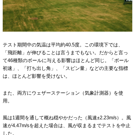
テスト期間中の気温は平均約40.5度。この環境下では、
「飛距離」が伸びることは言うまでもない。だからと言っ
て46種類のボールに与える影響はほとんど同じ。「ボール
初速」、「打ち出し角」、「スピン量」などの主要な指標
は、ほとんど影響を受けない。
また、両方にウェザーステーション（気象計測器）を使
用。
風は1週間を通して概ね穏やかだった（風速±2.23m/s）。風
速が4.47m/sを超えた場合は、風が収まるまでテストを中止
した。