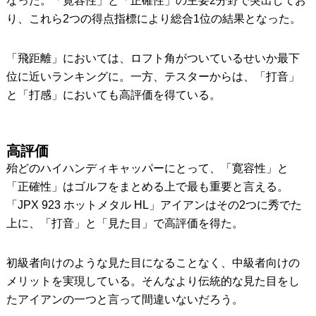
なった。「寛容性」と「正確性」の主要2分野で突出してお
り、これら2つの得点指標により総合1位の結果となった。
「飛距離」においては、ロフト角がついているせいか最下
位に近いランキングに。一方、テスターからは、「打音」
と「打感」においても高評価を得ている。
高評価
殆どのハイハンディキャッパーにとって、「寛容性」と
「正確性」はゴルフをまとめる上で最も重要と言える。
「JPX 923 ホットメタル HL」アイアンはその2つに秀でた
上に、「打音」と「見た目」で高評価を得た。
初級者向けのような見た目になることなく、中級者向けの
メリットを実現している。そんなより伝統的な見た目をし
たアイアンの一つと言って間違いないだろう。