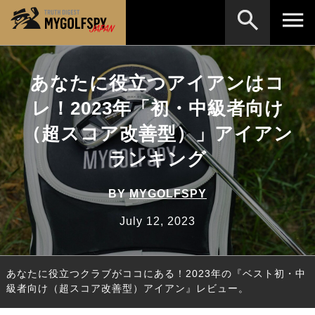
MOST WANTED
テストランキング
あなたに役立つアイアンはコ
検索
NEW RELEASES
レ！2023年「初・中級者向け
新製品情報
（超スコア改善型）」アイアン
HOW TO
ゴルフ上達・実践テクニック
※メーカー名やクラブ名など、検索したい事柄を入
力してください。
ランキング
LAB
テスト・データ検証
Golf News
ゴルフニュース
BY
MYGOLFSPY
REVIEWS
July 12, 2023
製品レビュー
DRIVERS
ドライバー
あなたに役立つクラブがココにある！2023年の『ベスト初・中
FAIRWAY WOODS
フェアウェイウッド
級者向け（超スコア改善型）アイアン』レビュー。
HYBRIDS
ハイブリッド