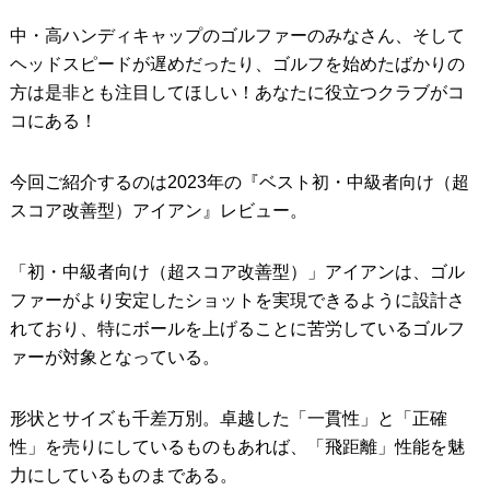
中・高ハンディキャップのゴルファーのみなさん、そして
IRONS
アイアン
ヘッドスピードが遅めだったり、ゴルフを始めたばかりの
WEDGES
ウェッジ
方は是非とも注目してほしい！あなたに役立つクラブがコ
コにある！
PUTTERS
パター
OTHER
その他
今回ご紹介するのは2023年の『ベスト初・中級者向け（超
スコア改善型）アイアン』レビュー。
Editor’s Picks
編集部のおすすめ
Our Team
私たちのチーム
「初・中級者向け（超スコア改善型）」アイアンは、ゴル
ファーがより安定したショットを実現できるように設計さ
Our Mission
私たちの使命
れており、特にボールを上げることに苦労しているゴルフ
ァーが対象となっている。
ABOUT US
MyGolfSpyJapanとは？
形状とサイズも千差万別。卓越した「一貫性」と「正確
性」を売りにしているものもあれば、「飛距離」性能を魅
力にしているものまである。