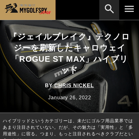
MOST WANTED
テストランキング
『ジェイルブレイク』テクノロ
検索
NEW RELEASES
ジーを刷新したキャロウェイ
新製品情報
「ROGUE ST MAX」ハイブリ
HOW TO
ゴルフ上達・実践テクニック
※メーカー名やクラブ名など、検索したい事柄を入
力してください。
ッド
LAB
テスト・データ検証
Golf News
ゴルフニュース
BY
CHRIS NICKEL
REVIEWS
January 26, 2022
製品レビュー
DRIVERS
ドライバー
ハイブリッドというカテゴリーは、未だにゴルフ用品業界では
FAIRWAY WOODS
フェアウェイウッド
あまり注目されていない。だが、その魅力は「実用性」と「多
用途性」に宿る。つまり、もっと注目されるべきクラブだとい
HYBRIDS
ハイブリッド