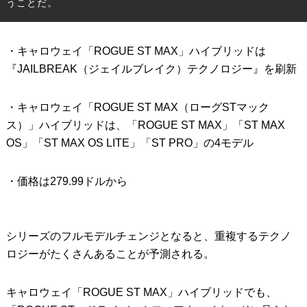
うことだ。
IRONS
アイアン
・キャロウェイ「ROGUE ST MAX」ハイブリッドは
WEDGES
ウェッジ
『JAILBREAK（ジェイルブレイク）テクノロジー』を刷新
PUTTERS
パター
・キャロウェイ「ROGUE ST MAX（ローグSTマック
OTHER
その他
ス）」ハイブリッドは、「ROGUE ST MAX」「ST MAX
Editor’s Picks
編集部のおすすめ
OS」「ST MAX OS LITE」「ST PRO」の4モデル
Our Team
私たちのチーム
・価格は279.99ドルから
Our Mission
私たちの使命
ABOUT US
MyGolfSpyJapanとは？
シリーズのフルモデルチェンジとなると、重複するテクノ
ロジーがたくさんあることが予測される。
キャロウェイ「ROGUE ST MAX」ハイブリッドでも、