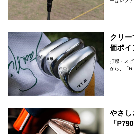
ーはレフテ
HYBRIDS
ハイブリッド
IRONS
アイアン
WEDGES
ウェッジ
クリー
PUTTERS
価ポイ
パター
OTHER
その他
打感・スピ
から、「R
Editor’s Picks
編集部のおすすめ
Our Team
私たちのチーム
Our Mission
私たちの使命
ABOUT US
MyGolfSpyJapanとは？
やさし
「P7