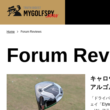
Home
Forum Reviews
MOST WANTED
テストランキング
NEW RELEASES
新製品情報
Forum Rev
※メーカー
HOW TO
ゴルフ上達・実践テクニック
LAB
テスト・データ検証
Golf News
ゴルフニュース
キャロウ
REVIEWS
アルゴ
製品レビュー
DRIVERS
ドライバー
「ドライバ
ェイ「El
FAIRWAY WOODS
フェアウェイウッド