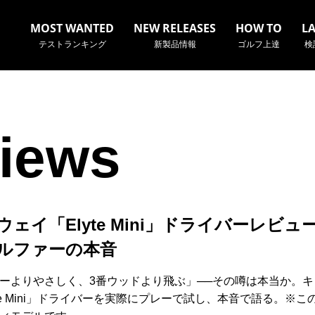
MOST WANTED
NEW RELEASES
HOW TO
L
テストランキング
新製品情報
ゴルフ上達
検
iews
名やクラブ名など、検索したい事柄を入力してください。
ェイ「Elyte Mini」ドライバーレビュ
ルファーの本音
ーよりやさしく、3番ウッドより飛ぶ」──その噂は本当か。キ
yte Mini」ドライバーを実際にプレーで試し、本音で語る。※こ