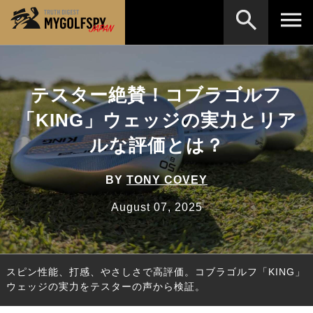
MOST WANTED
テストランキング
テスター絶賛！コブラゴルフ
検索
NEW RELEASES
新製品情報
「KING」ウェッジの実力とリア
HOW TO
ゴルフ上達・実践テクニック
※メーカー名やクラブ名など、検索したい事柄を入
ルな評価とは？
力してください。
LAB
テスト・データ検証
BY
TONY COVEY
Golf News
ゴルフニュース
August 07, 2025
REVIEWS
製品レビュー
DRIVERS
ドライバー
スピン性能、打感、やさしさで高評価。コブラゴルフ「KING」
FAIRWAY WOODS
フェアウェイウッド
ウェッジの実力をテスターの声から検証。
HYBRIDS
ハイブリッド