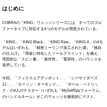
はじめに
IRONS
アイアン
WEDGES
ウェッジ
COBRAの「KING」ウェッジシリーズには、すべてのゴル
PUTTERS
ファータイプに対応する4つのモデルが用意されている。
パター
OTHER
その他
「KING」「KING Black」「KING Raw」「KING-X」の4モ
デルはいずれも、『精密ミーリング加工された溝』『独自
Editor’s Picks
編集部のおすすめ
の仕上げ』『用途に特化したソールグラインド』を備え、
Our Team
私たちのチーム
理想的な「スピン量」「操作性」「寛容性」のバランスを
追求している。
Our Mission
私たちの使命
今回、「フィクスユアディボット」、「シーサイダーズ
ABOUT US
MyGolfSpyJapanとは？
12」、「カーソン・オーモンド」、「ポール・ヘドリッ
ク」の4人のテスター（いずれも「MyGolfSpyフォーラム」
のハンドルネーム）がこのウェッジを徹底的にテスト。