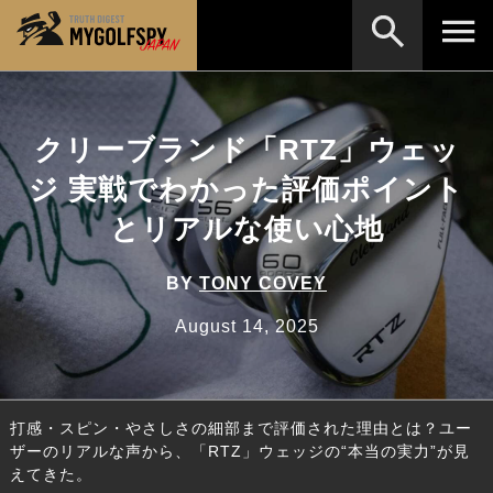
MOST WANTED
テストランキング
クリーブランド「RTZ」ウェッ
検索
NEW RELEASES
新製品情報
ジ 実戦でわかった評価ポイント
HOW TO
ゴルフ上達・実践テクニック
※メーカー名やクラブ名など、検索したい事柄を入
とリアルな使い心地
力してください。
LAB
テスト・データ検証
BY
TONY COVEY
Golf News
ゴルフニュース
August 14, 2025
REVIEWS
製品レビュー
DRIVERS
ドライバー
打感・スピン・やさしさの細部まで評価された理由とは？ユー
FAIRWAY WOODS
フェアウェイウッド
ザーのリアルな声から、「RTZ」ウェッジの“本当の実力”が見
えてきた。
HYBRIDS
ハイブリッド