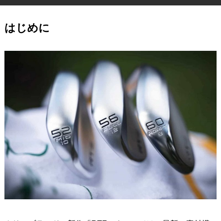
IRONS
アイアン
はじめに
WEDGES
ウェッジ
PUTTERS
パター
OTHER
その他
Editor’s Picks
編集部のおすすめ
Our Team
私たちのチーム
Our Mission
私たちの使命
ABOUT US
MyGolfSpyJapanとは？