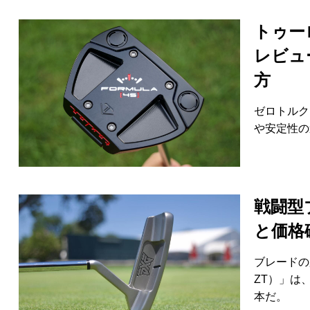
トゥー
レビュ
方
ゼロトルク
や安定性の
戦闘型ブ
と価格
ブレードの
ZT）」は
本だ。