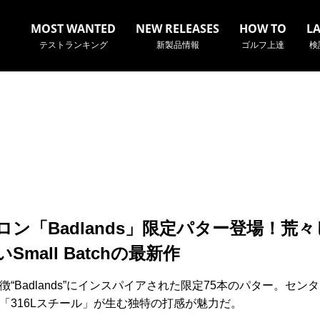
MOST WANTED
NEW RELEASES
HOW TO
L
テストランキング
新製品情報
ゴルフ上達
検
名やクラブ名など、検索したい事柄を入力してください。
ロン「Badlands」限定パター登場！荒
Small Batchの最新作
徴“Badlands”にインスパイアされた限定75本のパター。セン
「316Lスチール」が生む独特の打感が魅力だ。