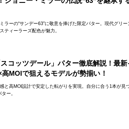
！ジョニー・ミラーの伝説“63”を継承す
ミラーの“サンデー63”に敬意を捧げた限定パター。現代グリー
スティーラーズ配色が魅力。
G「スコッツデール」パター徹底解説！最新
×高MOIで狙えるモデルが勢揃い！
感と高MOI設計で安定した転がりを実現。自分に合う1本が見
パター。