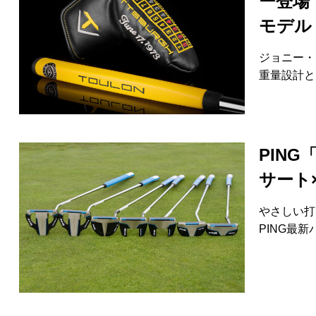
ー登場
モデル
ジョニー・
重量設計と
PIN
サート
やさしい打
PING最新