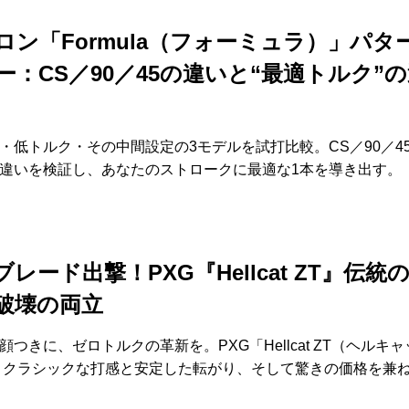
ロン「Formula（フォーミュラ）」パタ
ー：CS／90／45の違いと“最適トルク”
・低トルク・その中間設定の3モデルを試打比較。CS／90／4
違いを検証し、あなたのストロークに最適な1本を導き出す。
レード出撃！PXG『Hellcat ZT』伝統
破壊の両立
顔つきに、ゼロトルクの革新を。PXG「Hellcat ZT（ヘルキャ
、クラシックな打感と安定した転がり、そして驚きの価格を兼ね