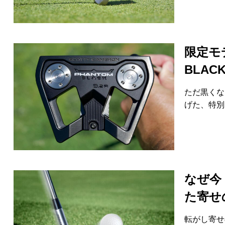
限定モ
BLA
ただ黒くな
げた、特別
なぜ今
た寄せ
転がし寄せ