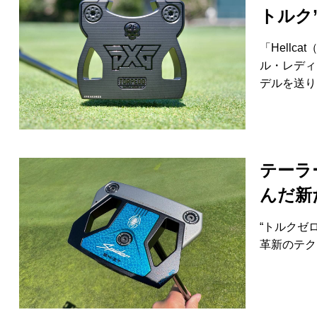
トルク
「Hellca
ル・レディ
デルを送り
テーラ
んだ新
“トルクゼ
革新のテク