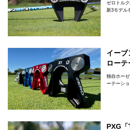
ゼロトルク
新3モデル
イーブ
ローテ
独自ホーゼ
ーテーショ
PXG