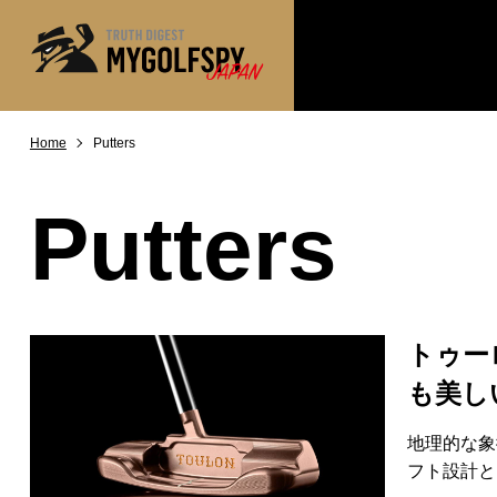
Home
Putters
MOST WANTED
テストランキング
NEW RELEASES
新製品情報
Putters
※メーカー
HOW TO
ゴルフ上達・実践テクニック
LAB
テスト・データ検証
Golf News
ゴルフニュース
トゥー
REVIEWS
も美しい
製品レビュー
DRIVERS
ドライバー
地理的な象
フト設計と
FAIRWAY WOODS
フェアウェイウッド