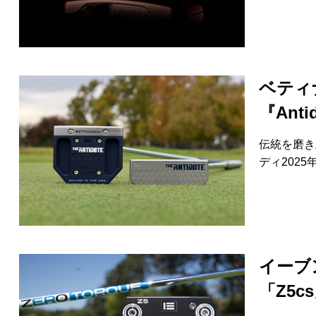
HYBRIDS
ハイブリッド
IRONS
アイアン
WEDGES
ウェッジ
ベティ
PUTTERS
『Ant
パター
OTHER
その他
伝統を磨き上
ディ202
Editor’s Picks
編集部のおすすめ
Our Team
私たちのチーム
Our Mission
私たちの使命
ABOUT US
MyGolfSpyJapanとは？
イーブ
「Z5